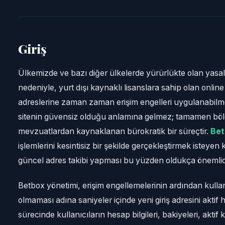
Giriş
Ülkemizde ve bazı diğer ülkelerde yürürlükte olan yasa
nedeniyle, yurt dışı kaynaklı lisanslara sahip olan online 
adreslerine zaman zaman erişim engelleri uygulanabilm
sitenin güvensiz olduğu anlamına gelmez; tamamen böl
mevzuatlardan kaynaklanan bürokratik bir süreçtir.
Bet
işlemlerini kesintisiz bir şekilde gerçekleştirmek isteyen k
güncel adres takibi yapması bu yüzden oldukça önemlidi
Betbox yönetimi, erişim engellemelerinin ardından kulla
olmaması adına saniyeler içinde yeni giriş adresini aktif h
sürecinde kullanıcıların hesap bilgileri, bakiyeleri, aktif