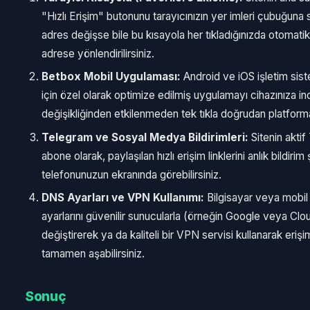
"Hızlı Erişim" butonunu tarayıcınızın yer imleri çubuğuna 
adres değişse bile bu kısayola her tıkladığınızda otomati
adrese yönlendirilirsiniz.
Betbox Mobil Uygulaması:
Android ve iOS işletim sistem
için özel olarak optimize edilmiş uygulamayı cihazınıza ind
değişikliğinden etkilenmeden tek tıkla doğrudan platforma 
Telegram ve Sosyal Medya Bildirimleri:
Sitenin aktif
abone olarak, paylaşılan hızlı erişim linklerini anlık bildirim
telefonunuzun ekranında görebilirsiniz.
DNS Ayarları ve VPN Kullanımı:
Bilgisayar veya mobil
ayarlarını güvenilir sunucularla (örneğin Google veya Cl
değiştirerek ya da kaliteli bir VPN servisi kullanarak erişi
tamamen aşabilirsiniz.
Sonuç