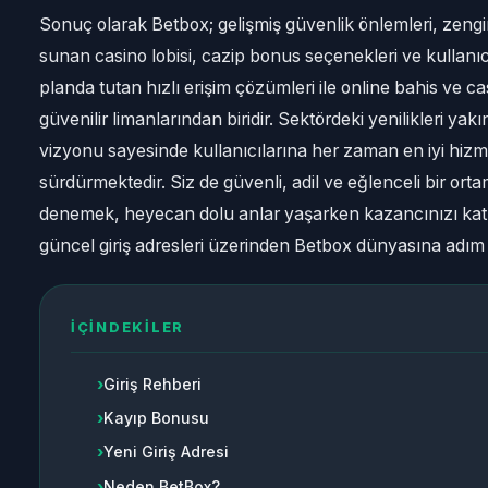
Sonuç olarak Betbox; gelişmiş güvenlik önlemleri, zengin 
sunan casino lobisi, cazip bonus seçenekleri ve kullanı
planda tutan hızlı erişim çözümleri ile online bahis ve 
güvenilir limanlarından biridir. Sektördeki yenilikleri ya
vizyonu sayesinde kullanıcılarına her zaman en iyi hizm
sürdürmektedir. Siz de güvenli, adil ve eğlenceli bir ort
denemek, heyecan dolu anlar yaşarken kazancınızı katl
güncel giriş adresleri üzerinden Betbox dünyasına adım a
İÇINDEKILER
Giriş Rehberi
Kayıp Bonusu
Yeni Giriş Adresi
Neden BetBox?