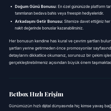
Doğum Günü Bonusu:
En özel gününüzde platform tar
tanımlanan bedava bahis veya freespin hediyeleridir.
Arkadaşını Getir Bonusu:
Sitemize davet ettiğiniz her 
nakit değerinde bonuslar kazanabilirsiniz.
Her bonusun kendine has kural ve çevrim şartları bulu
şartları yerine getirmeden önce promosyonlar sayfasında
detaylarını dikkatlice okumanız, sorunsuz bir çekim işle
gerçekleştirebilmeniz açısından büyük önem taşımaktad
Betbox Hızlı Erişim
Günümüzün hızlı dijital dünyasında hiç kimse yavaş bağ