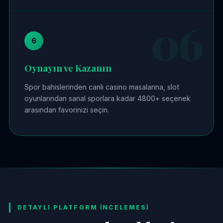
6
Oynayın ve Kazanın
Spor bahislerinden canlı casino masalarına, slot
oyunlarından sanal sporlara kadar 4800+ seçenek
arasından favorinizi seçin.
DETAYLI PLATFORM İNCELEMESI