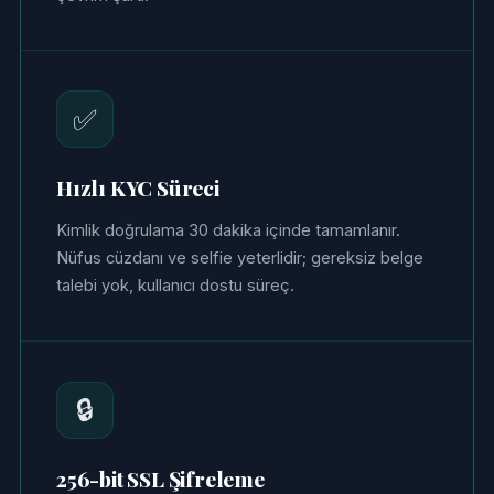
✅
Hızlı KYC Süreci
Kimlik doğrulama 30 dakika içinde tamamlanır.
Nüfus cüzdanı ve selfie yeterlidir; gereksiz belge
talebi yok, kullanıcı dostu süreç.
🔒
256-bit SSL Şifreleme