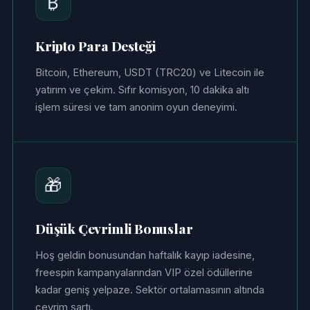
₿
Kripto Para Desteği
Bitcoin, Ethereum, USDT (TRC20) ve Litecoin ile
yatırım ve çekim. Sıfır komisyon, 10 dakika altı
işlem süresi ve tam anonim oyun deneyimi.
🎁
Düşük Çevrimli Bonuslar
Hoş geldin bonusundan haftalık kayıp iadesine,
freespin kampanyalarından VIP özel ödüllerine
kadar geniş yelpaze. Sektör ortalamasının altında
çevrim şartı.