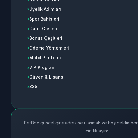
Üyelik Adımları
Spor Bahisleri
Canlı Casino
Bonus Çeşitleri
Ödeme Yöntemleri
Mobil Platform
VIP Program
Güven & Lisans
SSS
BetBox güncel giriş adresine ulaşmak ve hoş geldin b
için tıklayın: