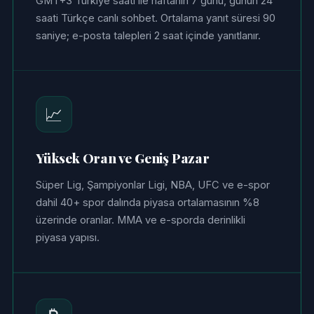
GMT+3 Türkiye saati ile haftanın 7 günü, günün 24
saati Türkçe canlı sohbet. Ortalama yanıt süresi 90
saniye; e-posta talepleri 2 saat içinde yanıtlanır.
📈
Yüksek Oran ve Geniş Pazar
Süper Lig, Şampiyonlar Ligi, NBA, UFC ve e-spor
dahil 40+ spor dalında piyasa ortalamasının %8
üzerinde oranlar. MMA ve e-sporda derinlikli
piyasa yapısı.