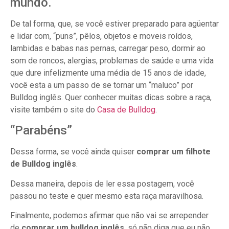
mundo.
De tal forma, que, se você estiver preparado para agüentar
e lidar com, “puns”, pêlos, objetos e moveis roídos,
lambidas e babas nas pernas, carregar peso, dormir ao
som de roncos, alergias, problemas de saúde e uma vida
que dure infelizmente uma média de 15 anos de idade,
você esta a um passo de se tornar um “maluco” por
Bulldog inglês. Quer conhecer muitas dicas sobre a raça,
visite também o site do
Casa de Bulldog
.
“Parabéns”
Dessa forma, se você ainda quiser
comprar um filhote
de Bulldog inglês
.
Dessa maneira, depois de ler essa postagem, você
passou no teste e quer mesmo esta raça maravilhosa.
Finalmente, podemos afirmar que não vai se arrepender
de
comprar um bulldog inglês
, só não diga que eu não