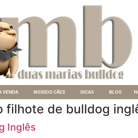
À VENDA
NOSSOS CÃES
DICAS
BLOG
N
 filhote de bulldog ingl
g Inglês