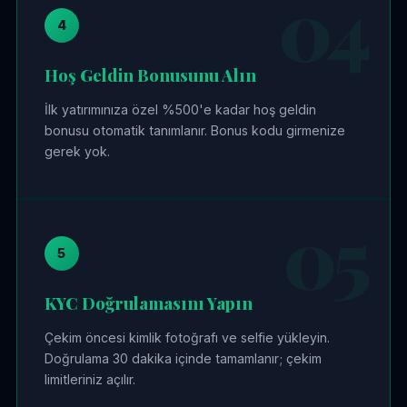
4
Hoş Geldin Bonusunu Alın
İlk yatırımınıza özel %500'e kadar hoş geldin
bonusu otomatik tanımlanır. Bonus kodu girmenize
gerek yok.
5
KYC Doğrulamasını Yapın
Çekim öncesi kimlik fotoğrafı ve selfie yükleyin.
Doğrulama 30 dakika içinde tamamlanır; çekim
limitleriniz açılır.