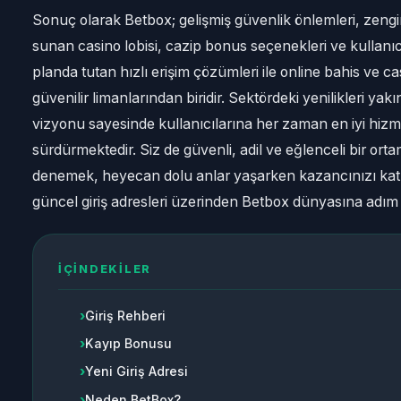
Sonuç olarak Betbox; gelişmiş güvenlik önlemleri, zengin 
sunan casino lobisi, cazip bonus seçenekleri ve kullanı
planda tutan hızlı erişim çözümleri ile online bahis ve 
güvenilir limanlarından biridir. Sektördeki yenilikleri ya
vizyonu sayesinde kullanıcılarına her zaman en iyi hizm
sürdürmektedir. Siz de güvenli, adil ve eğlenceli bir ort
denemek, heyecan dolu anlar yaşarken kazancınızı katl
güncel giriş adresleri üzerinden Betbox dünyasına adım a
İÇINDEKILER
Giriş Rehberi
Kayıp Bonusu
Yeni Giriş Adresi
Neden BetBox?