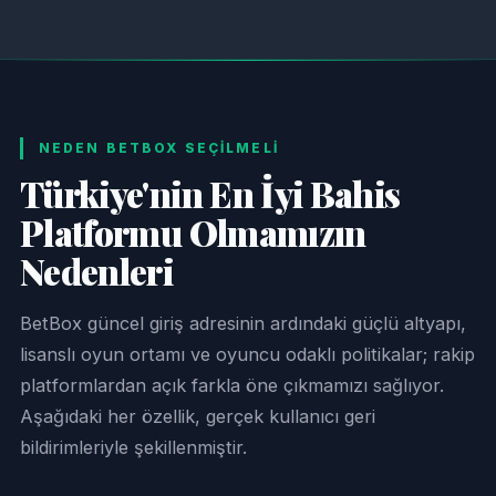
NEDEN BETBOX SEÇILMELI
Türkiye'nin En İyi Bahis
Platformu Olmamızın
Nedenleri
BetBox güncel giriş adresinin ardındaki güçlü altyapı,
lisanslı oyun ortamı ve oyuncu odaklı politikalar; rakip
platformlardan açık farkla öne çıkmamızı sağlıyor.
Aşağıdaki her özellik, gerçek kullanıcı geri
bildirimleriyle şekillenmiştir.