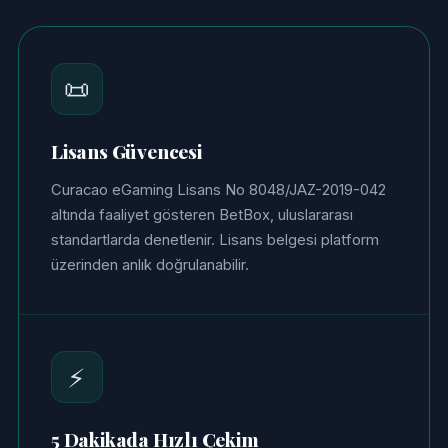
📜
Lisans Güvencesi
Curacao eGaming Lisans No 8048/JAZ-2019-042
altında faaliyet gösteren BetBox, uluslararası
standartlarda denetlenir. Lisans belgesi platform
üzerinden anlık doğrulanabilir.
⚡
5 Dakikada Hızlı Çekim