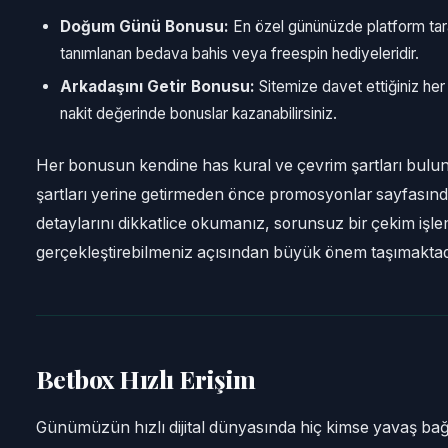
Doğum Günü Bonusu:
En özel gününüzde platform tar
tanımlanan bedava bahis veya freespin hediyeleridir.
Arkadaşını Getir Bonusu:
Sitemize davet ettiğiniz her 
nakit değerinde bonuslar kazanabilirsiniz.
Her bonusun kendine has kural ve çevrim şartları bulu
şartları yerine getirmeden önce promosyonlar sayfasında
detaylarını dikkatlice okumanız, sorunsuz bir çekim işle
gerçekleştirebilmeniz açısından büyük önem taşımaktad
Betbox Hızlı Erişim
Günümüzün hızlı dijital dünyasında hiç kimse yavaş bağ