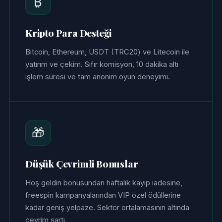
₿
Kripto Para Desteği
Bitcoin, Ethereum, USDT (TRC20) ve Litecoin ile
yatırım ve çekim. Sıfır komisyon, 10 dakika altı
işlem süresi ve tam anonim oyun deneyimi.
🎁
Düşük Çevrimli Bonuslar
Hoş geldin bonusundan haftalık kayıp iadesine,
freespin kampanyalarından VIP özel ödüllerine
kadar geniş yelpaze. Sektör ortalamasının altında
çevrim şartı.