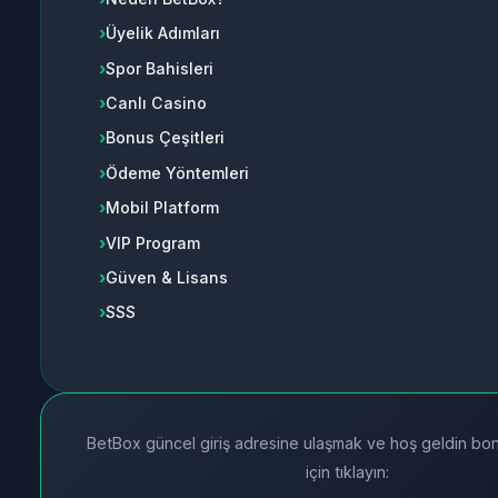
Üyelik Adımları
Spor Bahisleri
Canlı Casino
Bonus Çeşitleri
Ödeme Yöntemleri
Mobil Platform
VIP Program
Güven & Lisans
SSS
BetBox güncel giriş adresine ulaşmak ve hoş geldin b
için tıklayın: