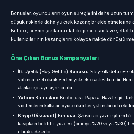
Bonuslar, oyuncuların oyun süreçlerini daha uzun tutm
düşük risklerle daha yüksek kazançlar elde etmelerine o
Betbox, çevrim şartlarını olabildiğince esnek ve şeffaf t
kullanıcılarının kazançlarını kolayca nakde dönüştürmel
Öne Çıkan Bonus Kampanyaları
İlk Üyelik (Hoş Geldin) Bonusu:
Siteye ilk defa üye ol
yatırıma özel olarak verilen yüksek oranlı yatırımdır. He
alanları için ayrı ayrı sunulur.
Yatırım Bonusları:
Kripto para, Papara, Havale gibi far
yöntemlerini kullanan oyunculara her yatırımlarında ekstra
Kayıp (Discount) Bonusu:
Şansınızın yaver gitmediği 
kayıpların belirli bir yüzdesi (örneğin %20 veya %30) h
olarak iade edilir.