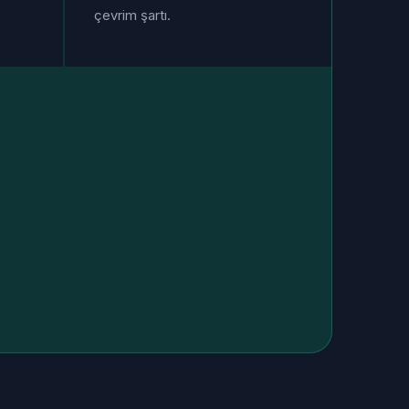
çevrim şartı.