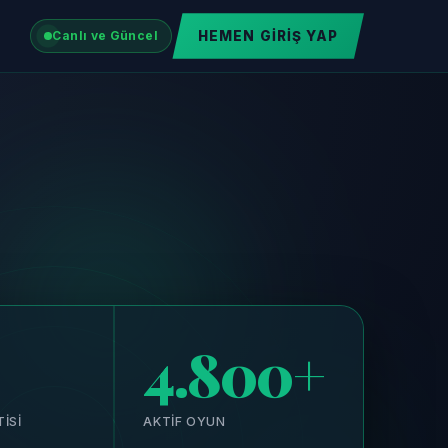
HEMEN GIRIŞ YAP
Canlı ve Güncel
4.800+
ISI
AKTIF OYUN