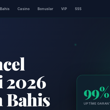
 Bahis
Casino
Bonuslar
VIP
SSS
cel
i 2026
99%
 Bahis
UPTIME GARANT