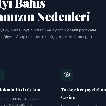
İyi Bahis
mızın Nedenleri
yapı, lisanslı oyun ortamı ve oyuncu odaklı politikalar;
ağlıyor. Aşağıdaki her özellik, gerçek kullanıcı geri
🎲
akikada Hızlı Çekim
Türkçe Krupiyeli Can
Casino
tamamlanmış hesaplarda
a ve kripto çekimleri