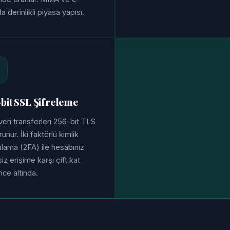
a derinlikli piyasa yapısı.
bit SSL Şifreleme
eri transferleri 256-bit TLS
runur. İki faktörlü kimlik
lama (2FA) ile hesabınız
siz erişime karşı çift kat
ce altında.