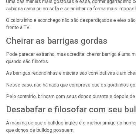
Uma das manias mais gostosas é essa, dormir agarradinho co
subir na cama ou no sofá e se aninhar da forma mais imposs
O calorzinho e aconchego não são desperdiçados e eles são
frente à TV.
Cheirar as barrigas gordas
Pode parecer estranho, mas acredite: cheirar barriga é uma 
quando são filhotes.
As barrigas redondinhas e macias são convidativas a um cheiri
Nesse caso, não há nada que comprove que os gordinhos go
Pelo contrário, brincam com seus donos durante e depois de r
Desabafar e filosofar com seu bu
A máxima de que o bulldog inglês é o melhor amigo do hom
que donos de bulldog possuem.