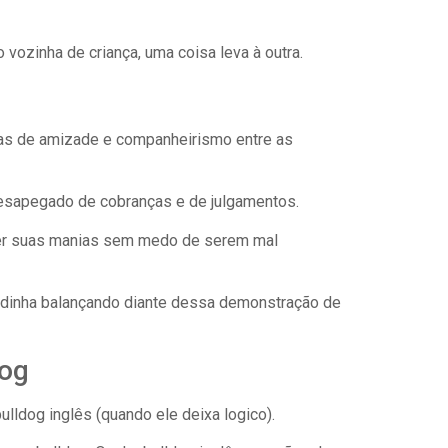
ozinha de criança, uma coisa leva à outra.
tas de amizade e companheirismo entre as
desapegado de cobranças e de julgamentos.
 ter suas manias sem medo de serem mal
undinha balançando diante dessa demonstração de
dog
lldog inglês (quando ele deixa logico).