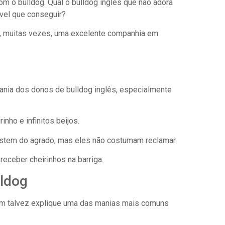
m o bulldog. Qual o bulldog inglês que não adora
ível que conseguir?
, muitas vezes, uma excelente companhia em
mania dos donos de bulldog inglês, especialmente
nho e infinitos beijos.
stem do agrado, mas eles não costumam reclamar.
eceber cheirinhos na barriga.
lldog
em talvez explique uma das manias mais comuns