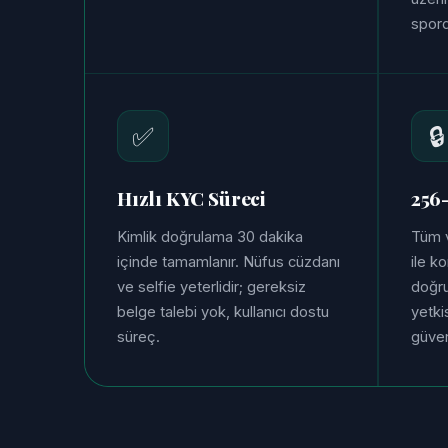
spord
✅
🔒
Hızlı KYC Süreci
256-
Kimlik doğrulama 30 dakika
Tüm v
içinde tamamlanır. Nüfus cüzdanı
ile ko
ve selfie yeterlidir; gereksiz
doğru
belge talebi yok, kullanıcı dostu
yetki
süreç.
güven