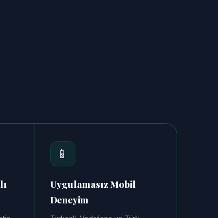
📱
lı
Uygulamasız Mobil
Deneyim