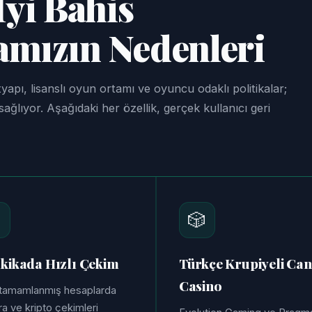
İyi Bahis
mızın Nedenleri
yapı, lisanslı oyun ortamı ve oyuncu odaklı politikalar;
ağlıyor. Aşağıdaki her özellik, gerçek kullanıcı geri
🎲
akikada Hızlı Çekim
Türkçe Krupiyeli Can
Casino
tamamlanmış hesaplarda
a ve kripto çekimleri