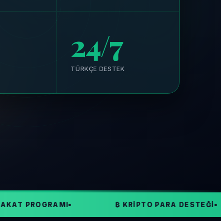
24/7
TÜRKÇE DESTEK
₿ KRIPTO PARA DESTEĞI
🎯 YÜKSE