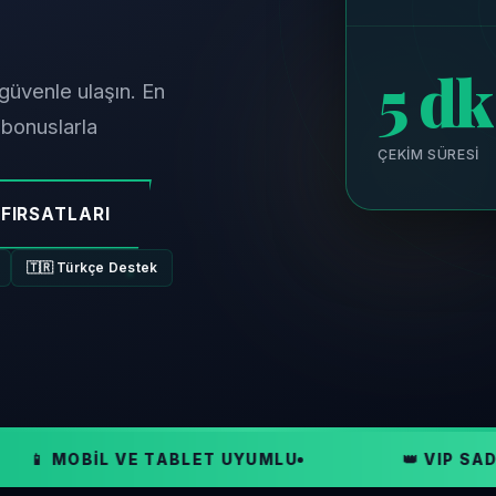
5 dk
güvenle ulaşın. En
 bonuslarla
ÇEKIM SÜRESI
FIRSATLARI
🇹🇷 Türkçe Destek
BLET UYUMLU
👑 VIP SADAKAT PROGRAMI