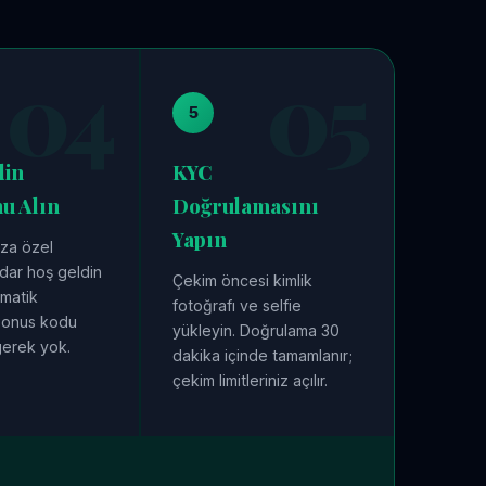
5
din
KYC
u Alın
Doğrulamasını
Yapın
nıza özel
ar hoş geldin
Çekim öncesi kimlik
matik
fotoğrafı ve selfie
 Bonus kodu
yükleyin. Doğrulama 30
gerek yok.
dakika içinde tamamlanır;
çekim limitleriniz açılır.