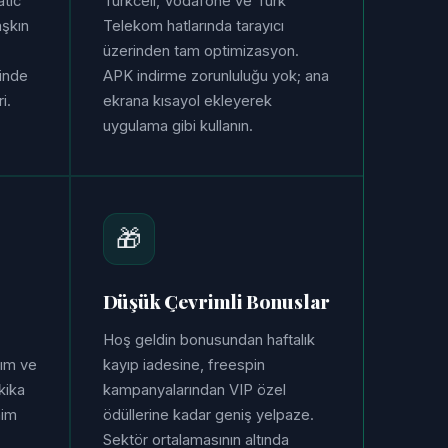
tic
Turkcell, Vodafone ve Türk
aşkın
Telekom hatlarında tarayıcı
üzerinden tam optimizasyon.
ğinde
APK indirme zorunluluğu yok; ana
i.
ekrana kısayol ekleyerek
uygulama gibi kullanın.
🎁
Düşük Çevrimli Bonuslar
Hoş geldin bonusundan haftalık
rım ve
kayıp iadesine, freespin
kika
kampanyalarından VIP özel
nim
ödüllerine kadar geniş yelpaze.
Sektör ortalamasının altında