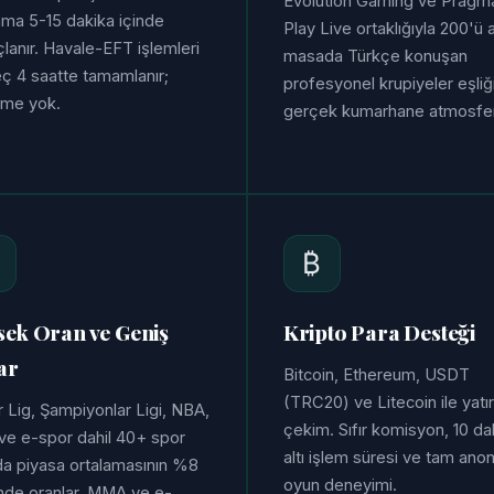
Evolution Gaming ve Pragma
ama 5-15 dakika içinde
Play Live ortaklığıyla 200'ü 
lanır. Havale-EFT işlemleri
masada Türkçe konuşan
ç 4 saatte tamamlanır;
profesyonel krupiyeler eşli
kme yok.
gerçek kumarhane atmosfer

₿
sek Oran ve Geniş
Kripto Para Desteği
ar
Bitcoin, Ethereum, USDT
(TRC20) ve Litecoin ile yatı
 Lig, Şampiyonlar Ligi, NBA,
çekim. Sıfır komisyon, 10 da
e e-spor dahil 40+ spor
altı işlem süresi ve tam ano
da piyasa ortalamasının %8
oyun deneyimi.
nde oranlar. MMA ve e-