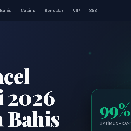
 Bahis
Casino
Bonuslar
VIP
SSS
cel
i 2026
99%
 Bahis
UPTIME GARANT