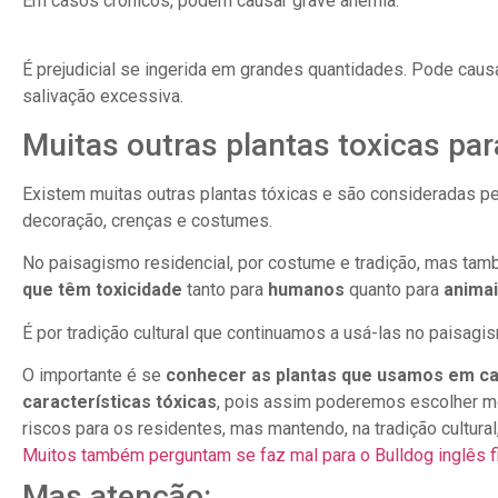
Em casos crônicos, podem causar grave anemia.
É prejudicial se ingerida em grandes quantidades. Pode causar
salivação excessiva.
Muitas outras plantas toxicas pa
Existem muitas outras plantas tóxicas e são consideradas pe
decoração, crenças e costumes.
No paisagismo residencial, por costume e tradição, mas ta
que têm toxicidade
tanto para
humanos
quanto para
anima
É por tradição cultural que continuamos a usá-las no paisagi
O importante é se
conhecer as plantas que usamos em c
características tóxicas
, pois assim poderemos escolher m
riscos para os residentes, mas mantendo, na tradição cultura
Muitos também perguntam se faz mal para o Bulldog inglês f
Mas atenção: