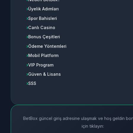
Üyelik Adımları
Spor Bahisleri
Canlı Casino
Bonus Çeşitleri
Ödeme Yöntemleri
Mobil Platform
VIP Program
Güven & Lisans
SSS
BetBox güncel giriş adresine ulaşmak ve hoş geldin b
için tıklayın: