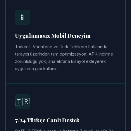
📱
Uygulamasız Mobil Deneyim
Turkcell, Vodafone ve Türk Telekom hatlarında
tarayıcı üzerinden tam optimizasyon. APK indirme
zorunluluğu yok; ana ekrana kısayol ekleyerek
uygulama gibi kullanın.
🇹🇷
7/24 Türkçe Canlı Destek