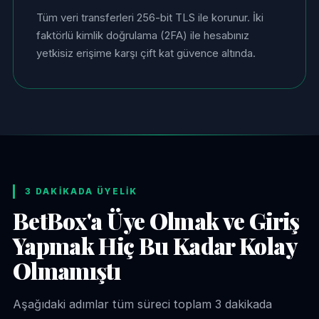
Tüm veri transferleri 256-bit TLS ile korunur. İki
faktörlü kimlik doğrulama (2FA) ile hesabınız
yetkisiz erişime karşı çift kat güvence altında.
3 DAKIKADA ÜYELIK
BetBox'a Üye Olmak ve Giriş
Yapmak Hiç Bu Kadar Kolay
Olmamıştı
Aşağıdaki adımlar tüm süreci toplam 3 dakikada