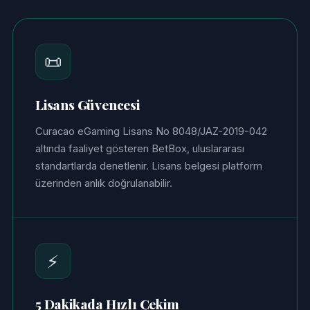
📜
Lisans Güvencesi
Curacao eGaming Lisans No 8048/JAZ-2019-042
altında faaliyet gösteren BetBox, uluslararası
standartlarda denetlenir. Lisans belgesi platform
üzerinden anlık doğrulanabilir.
⚡
5 Dakikada Hızlı Çekim