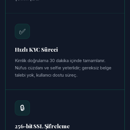
✅
Hızlı KYC Süreci
Kimlik doğrulama 30 dakika içinde tamamlanır.
Nüfus cüzdanı ve selfie yeterlidir; gereksiz belge
talebi yok, kullanıcı dostu süreç.
🔒
256-bit SSL Şifreleme