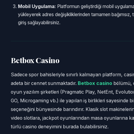
Mobil Uygulama:
Platformun geliştirdiği mobil uygulamal
yükleyerek adres değişikliklerinden tamamen bağımsız, tek
giriş sağlayabilirsiniz.
Betbox Casino
Sadece spor bahisleriyle sınırlı kalmayan platform, casin
adeta bir cennet sunmaktadır.
Betbox casino
bölümü, 
oyun yazılım şirketleri (Pragmatic Play, NetEnt, Evoluti
GO, Microgaming vb.) ile yapılan iş birlikleri sayesinde b
seçeneğini bünyesinde barındırır. Klasik slot makineler
video slotlara, jackpot oyunlarından masa oyunlarına ka
türlü casino deneyimini burada bulabilirsiniz.