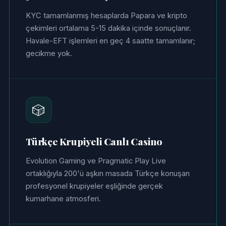
KYC tamamlanmış hesaplarda Papara ve kripto
çekimleri ortalama 5-15 dakika içinde sonuçlanır.
Havale-EFT işlemleri en geç 4 saatte tamamlanır;
gecikme yok.
🎲
Türkçe Krupiyeli Canlı Casino
Evolution Gaming ve Pragmatic Play Live
ortaklığıyla 200'ü aşkın masada Türkçe konuşan
profesyonel krupiyeler eşliğinde gerçek
kumarhane atmosferi.