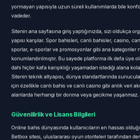
yormayan yapısıyla uzun süreli kullanımlarda bile konfo
vadeder.
Sitenin ana sayfasına giriş yaptığınızda, sizi oldukça o
yapısı karşılar. Spor bahisleri, canlı bahisler, casino, can
sporlar, e-sporlar ve promosyonlar gibi ana kategoriler n
konumlandırılmıştır. Bu sayede platforma ilk defa üye ola
dahi hiçbir kafa karışıklığı yaşamadan istediği alana kola
Sitenin teknik altyapısı, dünya standartlarında sunucula
için özellikle canlı bahis ve canlı casino gibi anlık veri ak
alanlarda herhangi bir donma veya gecikme yaşanmaz.
Güvenilirlik ve Lisans Bilgileri
Online bahis dünyasında kullanıcıların en hassas olduğu
Betbox sitesi, uluslararası oyun otoriteleri tarafından d