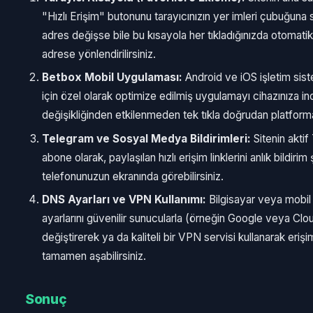
"Hızlı Erişim" butonunu tarayıcınızın yer imleri çubuğuna 
adres değişse bile bu kısayola her tıkladığınızda otomati
adrese yönlendirilirsiniz.
Betbox Mobil Uygulaması:
Android ve iOS işletim sistem
için özel olarak optimize edilmiş uygulamayı cihazınıza ind
değişikliğinden etkilenmeden tek tıkla doğrudan platforma 
Telegram ve Sosyal Medya Bildirimleri:
Sitenin aktif
abone olarak, paylaşılan hızlı erişim linklerini anlık bildirim
telefonunuzun ekranında görebilirsiniz.
DNS Ayarları ve VPN Kullanımı:
Bilgisayar veya mobil
ayarlarını güvenilir sunucularla (örneğin Google veya Cl
değiştirerek ya da kaliteli bir VPN servisi kullanarak erişi
tamamen aşabilirsiniz.
Sonuç