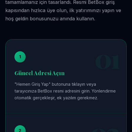
tamamlamanız için tasarlandı. Resmi BetBox giriş
kapısından hızlıca üye olun, ilk yatırımınızı yapın ve
hoş geldin bonusunuzu anında kullanın.
1
Güncel Adresi Açın
"Hemen Giriş Yap" butonuna tıklayın veya
tarayıcınıza BetBox resmi adresini girin. Yönlendirme
otomatik gerçekleşir, ek yazılım gerekmez.
2