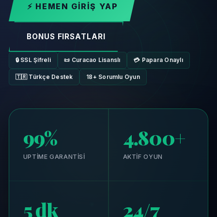
⚡ HEMEN GIRIŞ YAP
BONUS FIRSATLARI
🔒 SSL Şifreli
📜 Curacao Lisanslı
💳 Papara Onaylı
🇹🇷 Türkçe Destek
18+ Sorumlu Oyun
99%
4.800+
UPTIME GARANTISI
AKTIF OYUN
5 dk
24/7