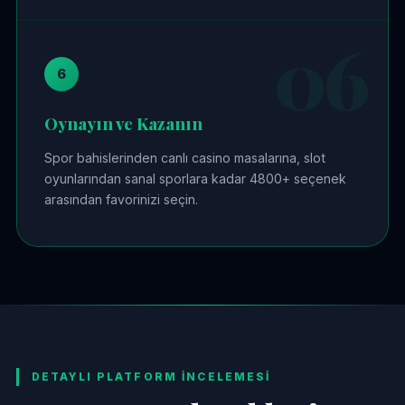
6
Oynayın ve Kazanın
Spor bahislerinden canlı casino masalarına, slot
oyunlarından sanal sporlara kadar 4800+ seçenek
arasından favorinizi seçin.
DETAYLI PLATFORM İNCELEMESI