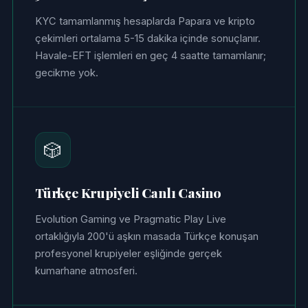
KYC tamamlanmış hesaplarda Papara ve kripto
çekimleri ortalama 5-15 dakika içinde sonuçlanır.
Havale-EFT işlemleri en geç 4 saatte tamamlanır;
gecikme yok.
🎲
Türkçe Krupiyeli Canlı Casino
Evolution Gaming ve Pragmatic Play Live
ortaklığıyla 200'ü aşkın masada Türkçe konuşan
profesyonel krupiyeler eşliğinde gerçek
kumarhane atmosferi.