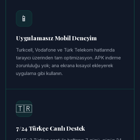
📱
Uygulamasız Mobil Deneyim
Turkcell, Vodafone ve Türk Telekom hatlarında
tarayıcı üzerinden tam optimizasyon. APK indirme
zorunluluğu yok; ana ekrana kısayol ekleyerek
uygulama gibi kullanın.
🇹🇷
7/24 Türkçe Canlı Destek