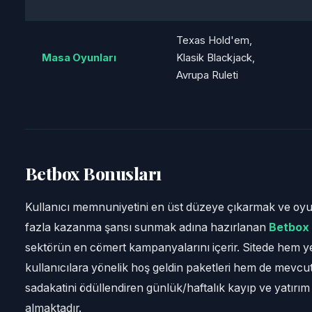
Texas Hold'em,
Masa Oyunları
Klasik Blackjack,
Avrupa Ruleti
Betbox Bonusları
Kullanıcı memnuniyetini en üst düzeye çıkarmak ve oy
fazla kazanma şansı sunmak adına hazırlanan
Betbox 
sektörün en cömert kampanyalarını içerir. Sitede hem y
kullanıcılara yönelik hoş geldin paketleri hem de mevcut
sadakatini ödüllendiren günlük/haftalık kayıp ve yatırım
almaktadır.