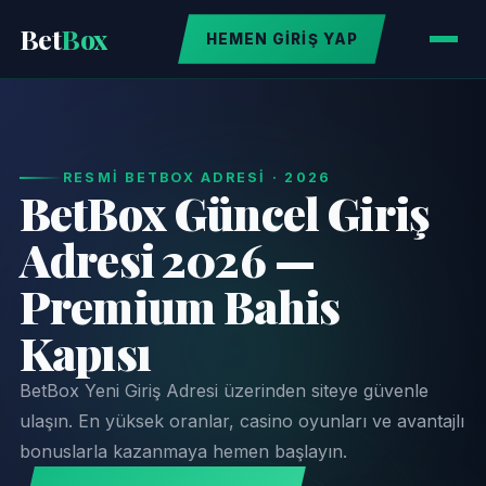
Bet
Box
HEMEN GIRIŞ YAP
RESMI BETBOX ADRESI · 2026
BetBox Güncel Giriş
Adresi 2026 —
Premium Bahis
Kapısı
BetBox Yeni Giriş Adresi üzerinden siteye güvenle
ulaşın. En yüksek oranlar, casino oyunları ve avantajlı
bonuslarla kazanmaya hemen başlayın.