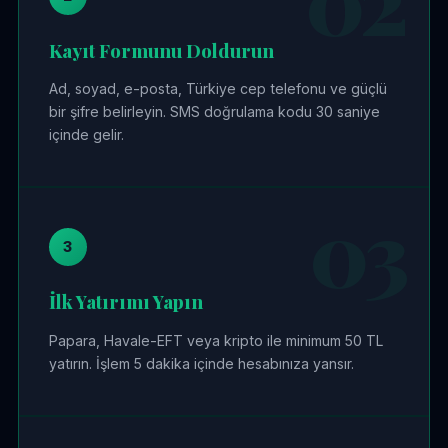
Kayıt Formunu Doldurun
Ad, soyad, e-posta, Türkiye cep telefonu ve güçlü
bir şifre belirleyin. SMS doğrulama kodu 30 saniye
içinde gelir.
3
İlk Yatırımı Yapın
Papara, Havale-EFT veya kripto ile minimum 50 TL
yatırın. İşlem 5 dakika içinde hesabınıza yansır.