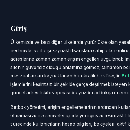
Giriş
Ülkemizde ve bazı diğer ülkelerde yürürlükte olan yasa
nedeniyle, yurt dışı kaynaklı lisanslara sahip olan online 
adreslerine zaman zaman erişim engelleri uygulanabilm
sitenin güvensiz olduğu anlamına gelmez; tamamen böl
mevzuatlardan kaynaklanan bürokratik bir süreçtir.
Bet
işlemlerini kesintisiz bir şekilde gerçekleştirmek isteyen k
güncel adres takibi yapması bu yüzden oldukça önemlidi
Betbox yönetimi, erişim engellemelerinin ardından kulla
olmaması adına saniyeler içinde yeni giriş adresini aktif h
sürecinde kullanıcıların hesap bilgileri, bakiyeleri, aktif