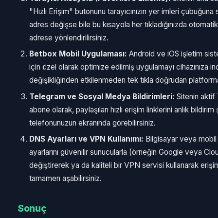
"Hızlı Erişim" butonunu tarayıcınızın yer imleri çubuğuna 
adres değişse bile bu kısayola her tıkladığınızda otomati
adrese yönlendirilirsiniz.
Betbox Mobil Uygulaması:
Android ve iOS işletim sistem
için özel olarak optimize edilmiş uygulamayı cihazınıza ind
değişikliğinden etkilenmeden tek tıkla doğrudan platforma 
Telegram ve Sosyal Medya Bildirimleri:
Sitenin aktif
abone olarak, paylaşılan hızlı erişim linklerini anlık bildirim
telefonunuzun ekranında görebilirsiniz.
DNS Ayarları ve VPN Kullanımı:
Bilgisayar veya mobil
ayarlarını güvenilir sunucularla (örneğin Google veya Cl
değiştirerek ya da kaliteli bir VPN servisi kullanarak erişi
tamamen aşabilirsiniz.
Sonuç