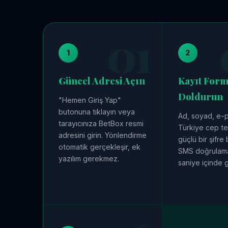
1
2
Güncel Adresi Açın
Kayıt For
Doldurun
"Hemen Giriş Yap"
butonuna tıklayın veya
Ad, soyad, e-p
tarayıcınıza BetBox resmi
Türkiye cep te
adresini girin. Yönlendirme
güçlü bir şifre 
otomatik gerçekleşir, ek
SMS doğrulam
yazılım gerekmez.
saniye içinde ge