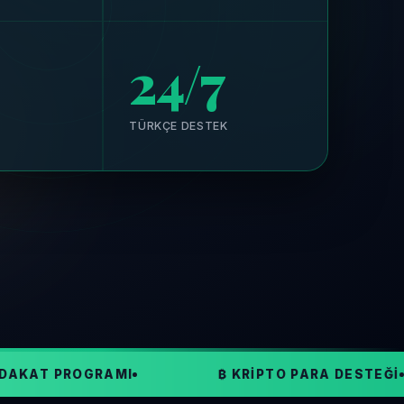
24/7
TÜRKÇE DESTEK
₿ KRIPTO PARA DESTEĞI
🎯 YÜKS