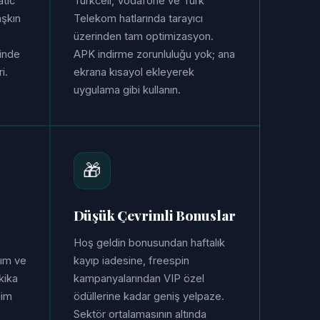
tic
Turkcell, Vodafone ve Türk
aşkın
Telekom hatlarında tarayıcı
üzerinden tam optimizasyon.
ğinde
APK indirme zorunluluğu yok; ana
i.
ekrana kısayol ekleyerek
uygulama gibi kullanın.
🎁
Düşük Çevrimli Bonuslar
Hoş geldin bonusundan haftalık
rım ve
kayıp iadesine, freespin
kika
kampanyalarından VIP özel
nim
ödüllerine kadar geniş yelpaze.
Sektör ortalamasının altında