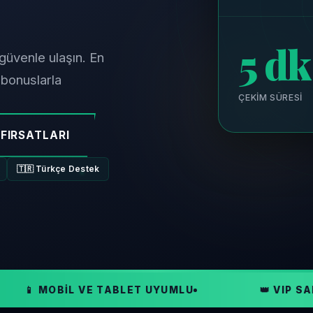
5 dk
güvenle ulaşın. En
 bonuslarla
ÇEKIM SÜRESI
FIRSATLARI
🇹🇷 Türkçe Destek
TABLET UYUMLU
👑 VIP SADAKAT PROGRAMI