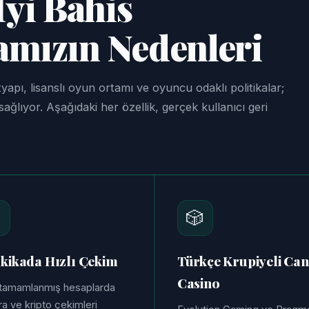
İyi Bahis
mızın Nedenleri
yapı, lisanslı oyun ortamı ve oyuncu odaklı politikalar;
ağlıyor. Aşağıdaki her özellik, gerçek kullanıcı geri
🎲
akikada Hızlı Çekim
Türkçe Krupiyeli Can
Casino
tamamlanmış hesaplarda
a ve kripto çekimleri