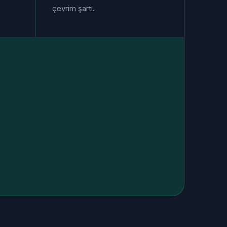
çevrim şartı.