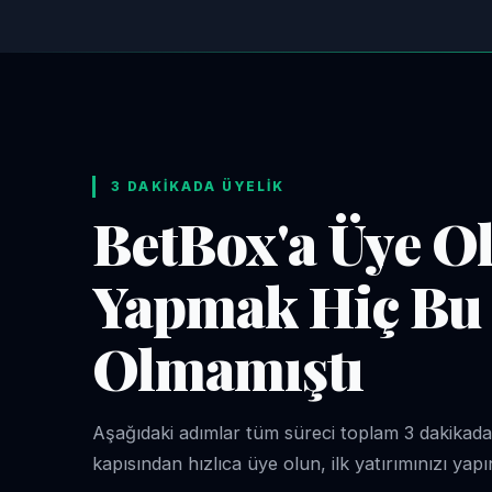
3 DAKIKADA ÜYELIK
BetBox'a Üye Ol
Yapmak Hiç Bu 
Olmamıştı
Aşağıdaki adımlar tüm süreci toplam 3 dakikada
kapısından hızlıca üye olun, ilk yatırımınızı ya