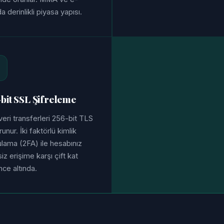
a derinlikli piyasa yapısı.
bit SSL Şifreleme
eri transferleri 256-bit TLS
runur. İki faktörlü kimlik
lama (2FA) ile hesabınız
siz erişime karşı çift kat
ce altında.