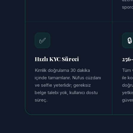
spord
✅
🔒
Hızlı KYC Süreci
256-
Kimlik doğrulama 30 dakika
Tüm v
içinde tamamlanır. Nüfus cüzdanı
ile ko
ve selfie yeterlidir; gereksiz
doğru
belge talebi yok, kullanıcı dostu
yetki
süreç.
güven