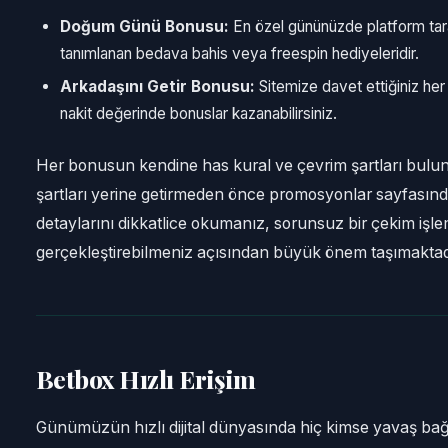
Doğum Günü Bonusu:
En özel gününüzde platform tar
tanımlanan bedava bahis veya freespin hediyeleridir.
Arkadaşını Getir Bonusu:
Sitemize davet ettiğiniz her 
nakit değerinde bonuslar kazanabilirsiniz.
Her bonusun kendine has kural ve çevrim şartları bulu
şartları yerine getirmeden önce promosyonlar sayfasında
detaylarını dikkatlice okumanız, sorunsuz bir çekim işle
gerçekleştirebilmeniz açısından büyük önem taşımaktad
Betbox Hızlı Erişim
Günümüzün hızlı dijital dünyasında hiç kimse yavaş bağ