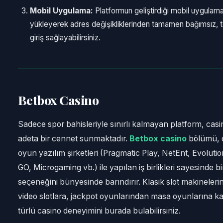
Mobil Uygulama:
Platformun geliştirdiği mobil uygulamal
yükleyerek adres değişikliklerinden tamamen bağımsız, tek
giriş sağlayabilirsiniz.
Betbox Casino
Sadece spor bahisleriyle sınırlı kalmayan platform, casin
adeta bir cennet sunmaktadır.
Betbox casino
bölümü, 
oyun yazılım şirketleri (Pragmatic Play, NetEnt, Evoluti
GO, Microgaming vb.) ile yapılan iş birlikleri sayesinde b
seçeneğini bünyesinde barındırır. Klasik slot makineler
video slotlara, jackpot oyunlarından masa oyunlarına ka
türlü casino deneyimini burada bulabilirsiniz.