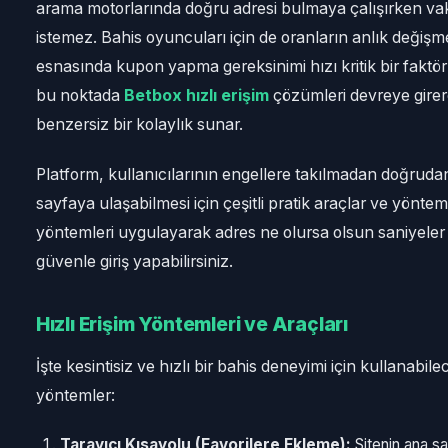
arama motorlarında doğru adresi bulmaya çalışırken va
istemez. Bahis oyuncuları için de oranların anlık değiş
esnasında kupon yapma gereksinimi hızı kritik bir faktör h
bu noktada
Betbox hızlı erişim
çözümleri devreye girere
benzersiz bir kolaylık sunar.
Platform, kullanıcılarının engellere takılmadan doğrud
sayfaya ulaşabilmesi için çeşitli pratik araçlar ve yöntemle
yöntemleri uygulayarak adres ne olursa olsun saniyeler
güvenle giriş yapabilirsiniz.
Hızlı Erişim Yöntemleri ve Araçları
İşte kesintisiz ve hızlı bir bahis deneyimi için kullanabilec
yöntemler:
Tarayıcı Kısayolu (Favorilere Ekleme):
Sitenin ana sa