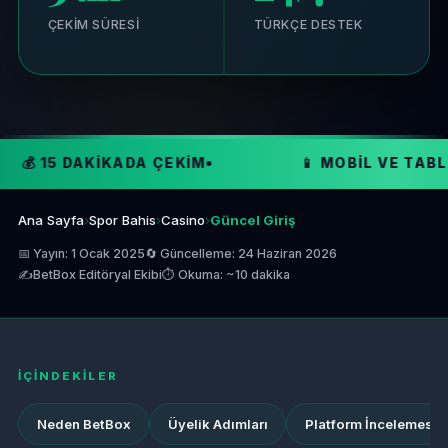
ÇEKIM SÜRESI
TÜRKÇE DESTEK
 ÇEKIM
📱 MOBIL VE TABLET UYUMLU
Ana Sayfa
›
Spor Bahis
›
Casino
›
Güncel Giriş
📅 Yayın: 1 Ocak 2025
🔄 Güncelleme: 24 Haziran 2026
✍️
BetBox Editöryal Ekibi
⏱️ Okuma: ~10 dakika
İÇINDEKILER
Neden BetBox
Üyelik Adımları
Platform İncelemesi