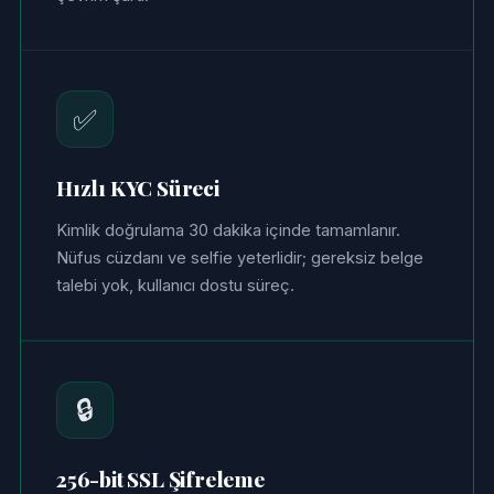
✅
Hızlı KYC Süreci
Kimlik doğrulama 30 dakika içinde tamamlanır.
Nüfus cüzdanı ve selfie yeterlidir; gereksiz belge
talebi yok, kullanıcı dostu süreç.
🔒
256-bit SSL Şifreleme