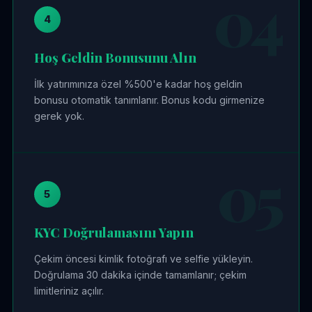
4
Hoş Geldin Bonusunu Alın
İlk yatırımınıza özel %500'e kadar hoş geldin
bonusu otomatik tanımlanır. Bonus kodu girmenize
gerek yok.
5
KYC Doğrulamasını Yapın
Çekim öncesi kimlik fotoğrafı ve selfie yükleyin.
Doğrulama 30 dakika içinde tamamlanır; çekim
limitleriniz açılır.