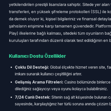
yetkilendirilen prestijli lisanslara sahiptir. Sitede yer alan
transferleri, en yüksek şifreleme protokolleri (SSL) ile 
da demek oluyor ki, kişisel bilgileriniz ve finansal detay
şahısların erişimine karşı tamamen güvendedir. Platform
Play) ilkelerine bağlı kalması, sitedeki tüm oyunların b
kuruluşları tarafından düzenli olarak test edildiğinin en 
Kullanıcı Dostu Özellikler
Çoklu Dil Desteği:
Global ölçekte hizmet veren site, fark
imkanı sunarak kullanıcı çeşitliliğini artırır.
Gelişmiş Arama Filtreleri:
Casino bölümünde binlerce
dilediğiniz sağlayıcıyı veya oyunu kolayca bulabilirsiniz.
7/24 Canlı Destek:
Sitenin sağ alt köşesinde bulunan ca
sayesinde, karşılaştığınız her türlü soruna anında çözüm bu