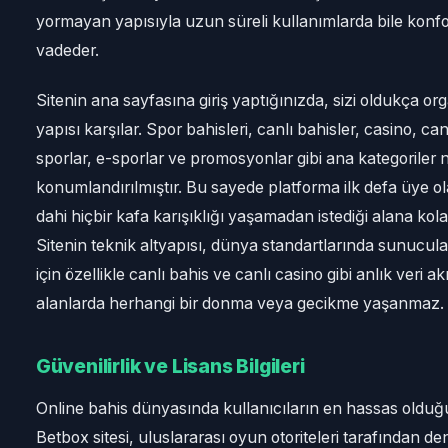
yormayan yapısıyla uzun süreli kullanımlarda bile konfo
vadeder.
Sitenin ana sayfasına giriş yaptığınızda, sizi oldukça o
yapısı karşılar. Spor bahisleri, canlı bahisler, casino, can
sporlar, e-sporlar ve promosyonlar gibi ana kategoriler n
konumlandırılmıştır. Bu sayede platforma ilk defa üye ola
dahi hiçbir kafa karışıklığı yaşamadan istediği alana kola
Sitenin teknik altyapısı, dünya standartlarında sunucula
için özellikle canlı bahis ve canlı casino gibi anlık veri ak
alanlarda herhangi bir donma veya gecikme yaşanmaz.
Güvenilirlik ve Lisans Bilgileri
Online bahis dünyasında kullanıcıların en hassas olduğu
Betbox sitesi, uluslararası oyun otoriteleri tarafından d