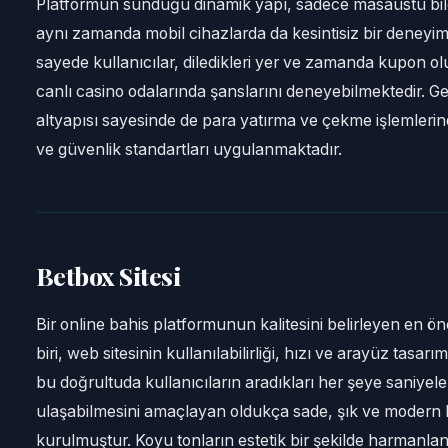
Platformun sunduğu dinamik yapı, sadece masaüstü bilg
aynı zamanda mobil cihazlarda da kesintisiz bir deneyi
sayede kullanıcılar, diledikleri yer ve zamanda kupon o
canlı casino odalarında şanslarını deneyebilmektedir. Ge
altyapısı sayesinde de para yatırma ve çekme işlemler
ve güvenlik standartları uygulanmaktadır.
Betbox Sitesi
Bir online bahis platformunun kalitesini belirleyen en ö
biri, web sitesinin kullanılabilirliği, hızı ve arayüz tasarım
bu doğrultuda kullanıcıların aradıkları her şeye saniyele
ulaşabilmesini amaçlayan oldukça sade, şık ve modern 
kurulmuştur. Koyu tonların estetik bir şekilde harmanlan