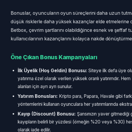
Bonuslar, oyuncuların oyun süreçlerini daha uzun tutm
düşük risklerle daha yüksek kazançlar elde etmelerine o
Betbox, çevrim şartlarını olabildiğince esnek ve şeffaf t
kullanıcılarının kazançlarını kolayca nakde dönüştürmel
Öne Çıkan Bonus Kampanyaları
İlk Üyelik (Hoş Geldin) Bonusu:
Siteye ilk defa üye ol
yatırıma özel olarak verilen yüksek oranlı yatırımdır. He
alanları için ayrı ayrı sunulur.
Yatırım Bonusları:
Kripto para, Papara, Havale gibi far
yöntemlerini kullanan oyunculara her yatırımlarında ekstra
Kayıp (Discount) Bonusu:
Şansınızın yaver gitmediği 
kayıpların belirli bir yüzdesi (örneğin %20 veya %30) h
olarak iade edilir.