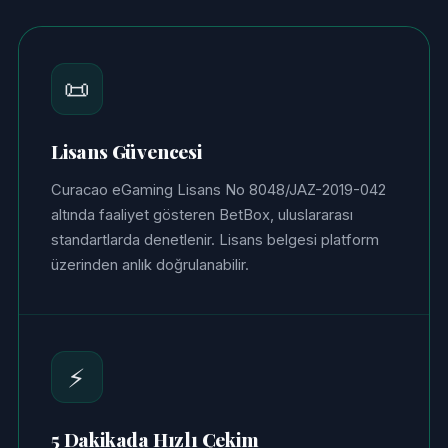
📜
Lisans Güvencesi
Curacao eGaming Lisans No 8048/JAZ-2019-042
altında faaliyet gösteren BetBox, uluslararası
standartlarda denetlenir. Lisans belgesi platform
üzerinden anlık doğrulanabilir.
⚡
5 Dakikada Hızlı Çekim