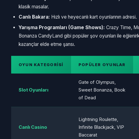
klasik masalar.
Canlı Bakara:
Hızlı ve heyecanlı kart oyunlarının adresi.
Yarışma Programları (Game Shows):
Crazy Time, Mo
Bonanza CandyLand gibi popüler şov oyunları ile eğleni
kazançlar elde etme şansı.
OYUN KATEGORISI
POPÜLER OYUNLAR
Gate of Olympus,
Slot Oyunları
Sweet Bonanza, Book
of Dead
Lightning Roulette,
Canlı Casino
Infinite Blackjack, VIP
Baccarat