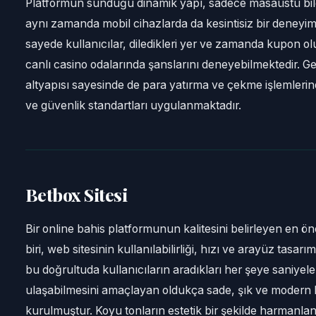
Platformun sunduğu dinamik yapı, sadece masaüstü bilg
aynı zamanda mobil cihazlarda da kesintisiz bir deneyi
sayede kullanıcılar, diledikleri yer ve zamanda kupon o
canlı casino odalarında şanslarını deneyebilmektedir. Ge
altyapısı sayesinde de para yatırma ve çekme işlemler
ve güvenlik standartları uygulanmaktadır.
Betbox Sitesi
Bir online bahis platformunun kalitesini belirleyen en ö
biri, web sitesinin kullanılabilirliği, hızı ve arayüz tasarım
bu doğrultuda kullanıcıların aradıkları her şeye saniyele
ulaşabilmesini amaçlayan oldukça sade, şık ve modern 
kurulmuştur. Koyu tonların estetik bir şekilde harmanlan