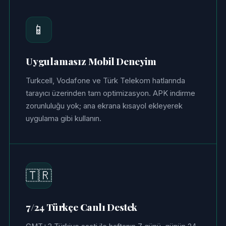
📱
Uygulamasız Mobil Deneyim
Turkcell, Vodafone ve Türk Telekom hatlarında
tarayıcı üzerinden tam optimizasyon. APK indirme
zorunluluğu yok; ana ekrana kısayol ekleyerek
uygulama gibi kullanın.
🇹🇷
7/24 Türkçe Canlı Destek