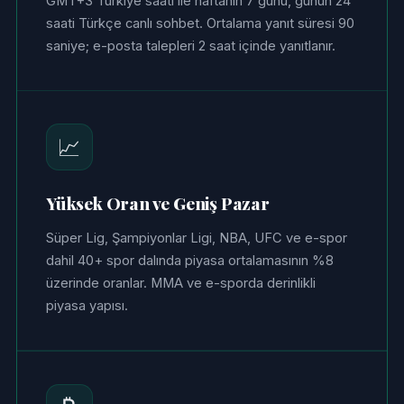
GMT+3 Türkiye saati ile haftanın 7 günü, günün 24
saati Türkçe canlı sohbet. Ortalama yanıt süresi 90
saniye; e-posta talepleri 2 saat içinde yanıtlanır.
📈
Yüksek Oran ve Geniş Pazar
Süper Lig, Şampiyonlar Ligi, NBA, UFC ve e-spor
dahil 40+ spor dalında piyasa ortalamasının %8
üzerinde oranlar. MMA ve e-sporda derinlikli
piyasa yapısı.