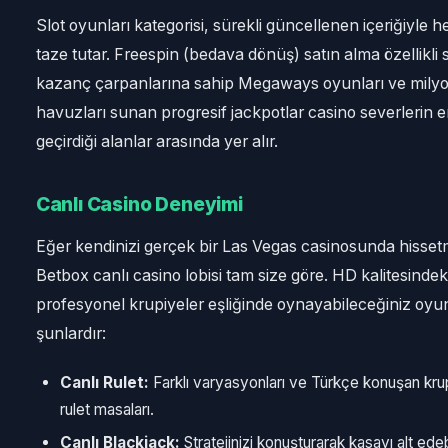
Slot oyunları kategorisi, sürekli güncellenen içeriğiyle
taze tutar. Freespin (bedava dönüş) satın alma özellikli 
kazanç çarpanlarına sahip Megaways oyunları ve milyonl
havuzları sunan progresif jackpotlar casino severlerin e
geçirdiği alanlar arasında yer alır.
Canlı Casino Deneyimi
Eğer kendinizi gerçek bir Las Vegas casinosunda hissetm
Betbox canlı casino lobisi tam size göre. HD kalitesindek
profesyonel krupiyeler eşliğinde oynayabileceğiniz oyun
şunlardır:
Canlı Rulet:
Farklı varyasyonları ve Türkçe konuşan kru
rulet masaları.
Canlı Blackjack:
Stratejinizi konuşturarak kasayı alt ede