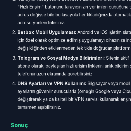
"Hızlı Erişim" butonunu tarayıcınızın yer imleri çubuğuna 
adres değişse bile bu kısayola her tıkladığınızda otomati
adrese yönlendirilirsiniz.
Betbox Mobil Uygulaması:
Android ve iOS işletim sistem
için özel olarak optimize edilmiş uygulamayı cihazınıza ind
değişikliğinden etkilenmeden tek tıkla doğrudan platforma 
Telegram ve Sosyal Medya Bildirimleri:
Sitenin aktif
abone olarak, paylaşılan hızlı erişim linklerini anlık bildirim
telefonunuzun ekranında görebilirsiniz.
DNS Ayarları ve VPN Kullanımı:
Bilgisayar veya mobil
ayarlarını güvenilir sunucularla (örneğin Google veya Cl
değiştirerek ya da kaliteli bir VPN servisi kullanarak erişi
tamamen aşabilirsiniz.
Sonuç