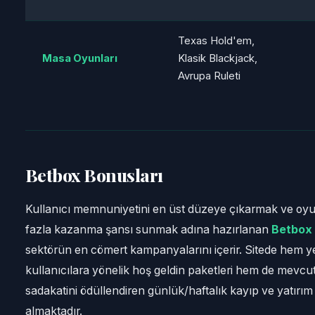
Texas Hold'em,
Masa Oyunları
Klasik Blackjack,
Avrupa Ruleti
Betbox Bonusları
Kullanıcı memnuniyetini en üst düzeye çıkarmak ve oy
fazla kazanma şansı sunmak adına hazırlanan
Betbox 
sektörün en cömert kampanyalarını içerir. Sitede hem y
kullanıcılara yönelik hoş geldin paketleri hem de mevcut
sadakatini ödüllendiren günlük/haftalık kayıp ve yatırım
almaktadır.