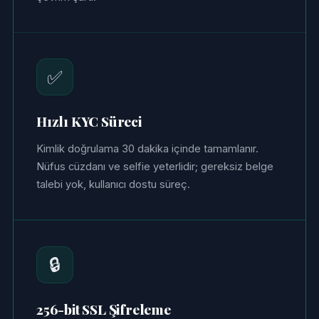
✅
Hızlı KYC Süreci
Kimlik doğrulama 30 dakika içinde tamamlanır.
Nüfus cüzdanı ve selfie yeterlidir; gereksiz belge
talebi yok, kullanıcı dostu süreç.
🔒
256-bit SSL Şifreleme