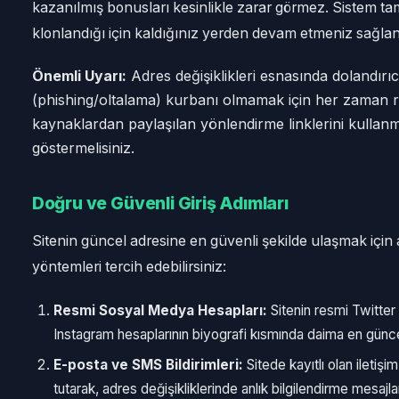
kazanılmış bonusları kesinlikle zarar görmez. Sistem 
klonlandığı için kaldığınız yerden devam etmeniz sağlan
Önemli Uyarı:
Adres değişiklikleri esnasında dolandırıcı
(phishing/oltalama) kurbanı olmamak için her zaman 
kaynaklardan paylaşılan yönlendirme linklerini kulla
göstermelisiniz.
Doğru ve Güvenli Giriş Adımları
Sitenin güncel adresine en güvenli şekilde ulaşmak için
yöntemleri tercih edebilirsiniz:
Resmi Sosyal Medya Hesapları:
Sitenin resmi Twitter
Instagram hesaplarının biyografi kısmında daima en güncel gi
E-posta ve SMS Bildirimleri:
Sitede kayıtlı olan iletişim
tutarak, adres değişikliklerinde anlık bilgilendirme mesajları