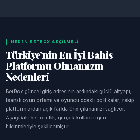
NEDEN BETBOX SEÇILMELI
Türkiye'nin En İyi Bahis
Platformu Olmamızın
Nedenleri
BetBox güncel giriş adresinin ardındaki güçlü altyapı,
lisanslı oyun ortamı ve oyuncu odaklı politikalar; rakip
platformlardan açık farkla öne çıkmamızı sağlıyor.
Aşağıdaki her özellik, gerçek kullanıcı geri
bildirimleriyle şekillenmiştir.