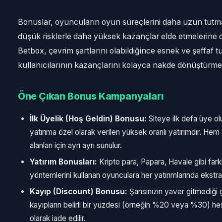
Bonuslar, oyuncuların oyun süreçlerini daha uzun tutm
düşük risklerle daha yüksek kazançlar elde etmelerine o
Betbox, çevrim şartlarını olabildiğince esnek ve şeffaf t
kullanıcılarının kazançlarını kolayca nakde dönüştürmel
Öne Çıkan Bonus Kampanyaları
İlk Üyelik (Hoş Geldin) Bonusu:
Siteye ilk defa üye ol
yatırıma özel olarak verilen yüksek oranlı yatırımdır. He
alanları için ayrı ayrı sunulur.
Yatırım Bonusları:
Kripto para, Papara, Havale gibi far
yöntemlerini kullanan oyunculara her yatırımlarında ekstra
Kayıp (Discount) Bonusu:
Şansınızın yaver gitmediği 
kayıpların belirli bir yüzdesi (örneğin %20 veya %30) h
olarak iade edilir.