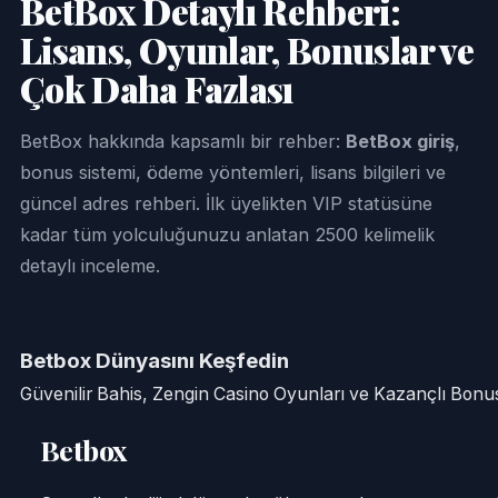
BetBox Detaylı Rehberi:
Lisans, Oyunlar, Bonuslar ve
Çok Daha Fazlası
BetBox hakkında kapsamlı bir rehber:
BetBox giriş
,
bonus sistemi, ödeme yöntemleri, lisans bilgileri ve
güncel adres rehberi. İlk üyelikten VIP statüsüne
kadar tüm yolculuğunuzu anlatan 2500 kelimelik
detaylı inceleme.
Betbox Dünyasını Keşfedin
Güvenilir Bahis, Zengin Casino Oyunları ve Kazançlı Bonu
Betbox