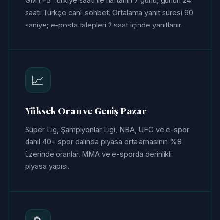
GMT+3 Türkiye saati ile haftanın 7 günü, günün 24
saati Türkçe canlı sohbet. Ortalama yanıt süresi 90
saniye; e-posta talepleri 2 saat içinde yanıtlanır.
📈
Yüksek Oran ve Geniş Pazar
Süper Lig, Şampiyonlar Ligi, NBA, UFC ve e-spor
dahil 40+ spor dalında piyasa ortalamasının %8
üzerinde oranlar. MMA ve e-sporda derinlikli
piyasa yapısı.