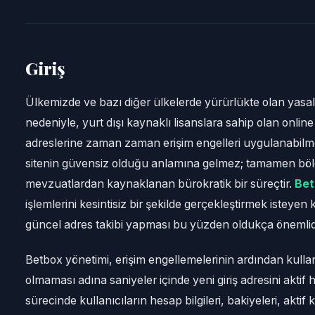
Giriş
Ülkemizde ve bazı diğer ülkelerde yürürlükte olan yasa
nedeniyle, yurt dışı kaynaklı lisanslara sahip olan online 
adreslerine zaman zaman erişim engelleri uygulanabilm
sitenin güvensiz olduğu anlamına gelmez; tamamen böl
mevzuatlardan kaynaklanan bürokratik bir süreçtir.
Bet
işlemlerini kesintisiz bir şekilde gerçekleştirmek isteyen k
güncel adres takibi yapması bu yüzden oldukça önemlidi
Betbox yönetimi, erişim engellemelerinin ardından kulla
olmaması adına saniyeler içinde yeni giriş adresini aktif h
sürecinde kullanıcıların hesap bilgileri, bakiyeleri, aktif