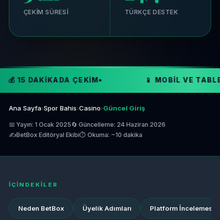
ÇEKIM SÜRESI
TÜRKÇE DESTEK
 ÇEKIM
📱 MOBIL VE TABLET UYUMLU
Ana Sayfa
›
Spor Bahis
›
Casino
›
Güncel Giriş
📅 Yayın: 1 Ocak 2025
🔄 Güncelleme: 24 Haziran 2026
✍️
BetBox Editöryal Ekibi
⏱️ Okuma: ~10 dakika
İÇINDEKILER
Neden BetBox
Üyelik Adımları
Platform İncelemesi