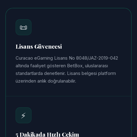
📜
Lisans Güvencesi
Curacao eGaming Lisans No 8048/JAZ-2019-042
altında faaliyet gösteren BetBox, uluslararası
standartlarda denetlenir. Lisans belgesi platform
üzerinden anlık doğrulanabilir.
⚡
5 Dakikada Hızlı Çekim