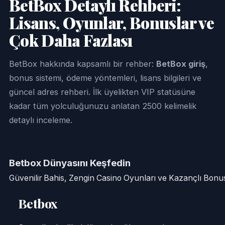
BetBox Detaylı Rehberi:
Lisans, Oyunlar, Bonuslar ve
Çok Daha Fazlası
BetBox hakkında kapsamlı bir rehber:
BetBox giriş
,
bonus sistemi, ödeme yöntemleri, lisans bilgileri ve
güncel adres rehberi. İlk üyelikten VIP statüsüne
kadar tüm yolculuğunuzu anlatan 2500 kelimelik
detaylı inceleme.
Betbox Dünyasını Keşfedin
Güvenilir Bahis, Zengin Casino Oyunları ve Kazançlı Bonu
Betbox