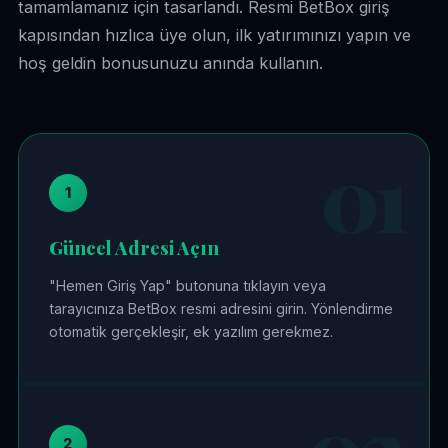
tamamlamanız için tasarlandı. Resmi BetBox giriş
kapısından hızlıca üye olun, ilk yatırımınızı yapın ve
hoş geldin bonusunuzu anında kullanın.
1
Güncel Adresi Açın
"Hemen Giriş Yap" butonuna tıklayın veya
tarayıcınıza BetBox resmi adresini girin. Yönlendirme
otomatik gerçekleşir, ek yazılım gerekmez.
2