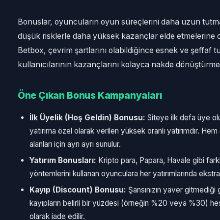
Bonuslar, oyuncuların oyun süreçlerini daha uzun tutm
düşük risklerle daha yüksek kazançlar elde etmelerine o
Betbox, çevrim şartlarını olabildiğince esnek ve şeffaf t
kullanıcılarının kazançlarını kolayca nakde dönüştürmel
Öne Çıkan Bonus Kampanyaları
İlk Üyelik (Hoş Geldin) Bonusu:
Siteye ilk defa üye ol
yatırıma özel olarak verilen yüksek oranlı yatırımdır. He
alanları için ayrı ayrı sunulur.
Yatırım Bonusları:
Kripto para, Papara, Havale gibi far
yöntemlerini kullanan oyunculara her yatırımlarında ekstra
Kayıp (Discount) Bonusu:
Şansınızın yaver gitmediği 
kayıpların belirli bir yüzdesi (örneğin %20 veya %30) h
olarak iade edilir.