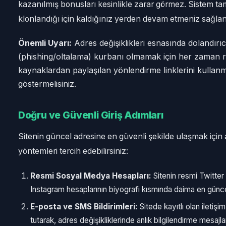
kazanılmış bonusları kesinlikle zarar görmez. Sistem 
klonlandığı için kaldığınız yerden devam etmeniz sağlan
Önemli Uyarı:
Adres değişiklikleri esnasında dolandırıcı
(phishing/oltalama) kurbanı olmamak için her zaman 
kaynaklardan paylaşılan yönlendirme linklerini kulla
göstermelisiniz.
Doğru ve Güvenli Giriş Adımları
Sitenin güncel adresine en güvenli şekilde ulaşmak için
yöntemleri tercih edebilirsiniz:
Resmi Sosyal Medya Hesapları:
Sitenin resmi Twitter
Instagram hesaplarının biyografi kısmında daima en güncel gi
E-posta ve SMS Bildirimleri:
Sitede kayıtlı olan iletişim
tutarak, adres değişikliklerinde anlık bilgilendirme mesajları