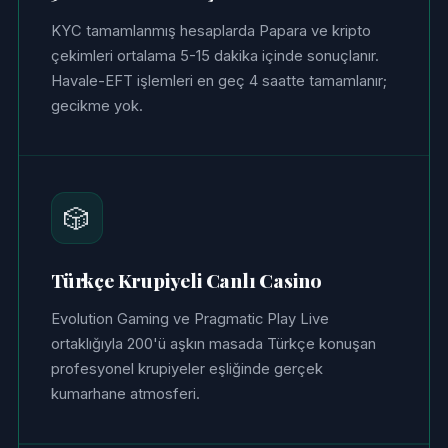
KYC tamamlanmış hesaplarda Papara ve kripto
çekimleri ortalama 5-15 dakika içinde sonuçlanır.
Havale-EFT işlemleri en geç 4 saatte tamamlanır;
gecikme yok.
🎲
Türkçe Krupiyeli Canlı Casino
Evolution Gaming ve Pragmatic Play Live
ortaklığıyla 200'ü aşkın masada Türkçe konuşan
profesyonel krupiyeler eşliğinde gerçek
kumarhane atmosferi.