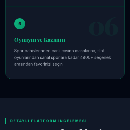
6
Oynayın ve Kazanın
Spor bahislerinden canlı casino masalarına, slot
oyunlarından sanal sporlara kadar 4800+ seçenek
arasından favorinizi seçin.
DETAYLI PLATFORM İNCELEMESI