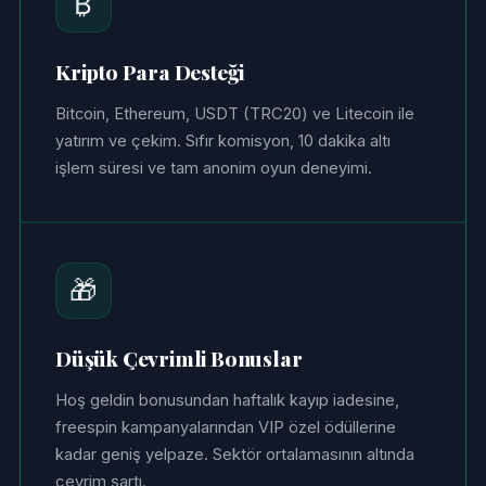
₿
Kripto Para Desteği
Bitcoin, Ethereum, USDT (TRC20) ve Litecoin ile
yatırım ve çekim. Sıfır komisyon, 10 dakika altı
işlem süresi ve tam anonim oyun deneyimi.
🎁
Düşük Çevrimli Bonuslar
Hoş geldin bonusundan haftalık kayıp iadesine,
freespin kampanyalarından VIP özel ödüllerine
kadar geniş yelpaze. Sektör ortalamasının altında
çevrim şartı.