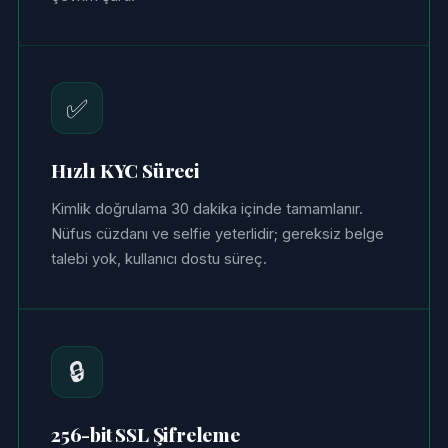
✅
Hızlı KYC Süreci
Kimlik doğrulama 30 dakika içinde tamamlanır.
Nüfus cüzdanı ve selfie yeterlidir; gereksiz belge
talebi yok, kullanıcı dostu süreç.
🔒
256-bit SSL Şifreleme