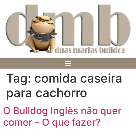
Tag:
comida caseira
para cachorro
O Bulldog Inglês não quer
comer – O que fazer?