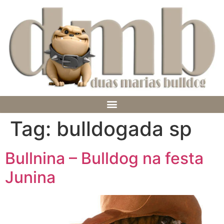
Tag:
bulldogada sp
Bullnina – Bulldog na festa
Junina