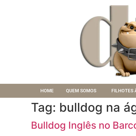
HOME
QUEM SOMOS
FILHOTES 
Tag:
bulldog na á
Bulldog Inglês no Barc