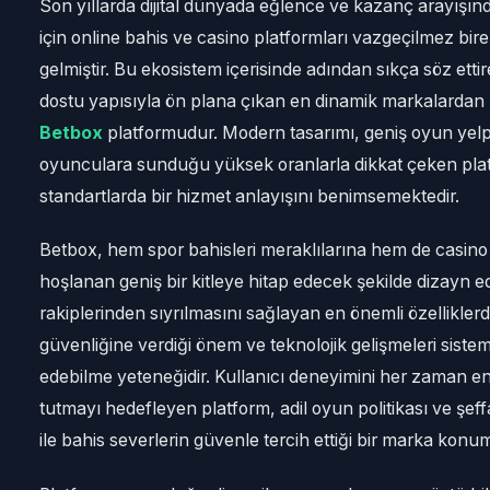
Son yıllarda dijital dünyada eğlence ve kazanç arayışınd
için online bahis ve casino platformları vazgeçilmez bire
gelmiştir. Bu ekosistem içerisinde adından sıkça söz ettir
dostu yapısıyla ön plana çıkan en dinamik markalardan 
Betbox
platformudur. Modern tasarımı, geniş oyun yel
oyunculara sunduğu yüksek oranlarla dikkat çeken plat
standartlarda bir hizmet anlayışını benimsemektedir.
Betbox, hem spor bahisleri meraklılarına hem de casin
hoşlanan geniş bir kitleye hitap edecek şekilde dizayn ed
rakiplerinden sıyrılmasını sağlayan en önemli özellikler
güvenliğine verdiği önem ve teknolojik gelişmeleri siste
edebilme yeteneğidir. Kullanıcı deneyimini her zaman e
tutmayı hedefleyen platform, adil oyun politikası ve şeff
ile bahis severlerin güvenle tercih ettiği bir marka konum