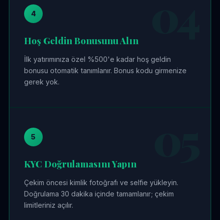
4
Hoş Geldin Bonusunu Alın
İlk yatırımınıza özel %500'e kadar hoş geldin
bonusu otomatik tanımlanır. Bonus kodu girmenize
gerek yok.
5
KYC Doğrulamasını Yapın
Çekim öncesi kimlik fotoğrafı ve selfie yükleyin.
Doğrulama 30 dakika içinde tamamlanır; çekim
limitleriniz açılır.