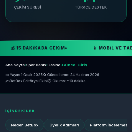
ÇEKIM SÜRESI
TÜRKÇE DESTEK
ADA ÇEKIM
📱 MOBIL VE TABLET UYUMLU
Ana Sayfa
›
Spor Bahis
›
Casino
›
Güncel Giriş
📅 Yayın: 1 Ocak 2025
🔄 Güncelleme: 24 Haziran 2026
✍️
BetBox Editöryal Ekibi
⏱️ Okuma: ~10 dakika
İÇINDEKILER
Neden BetBox
Üyelik Adımları
Platform İncelemesi