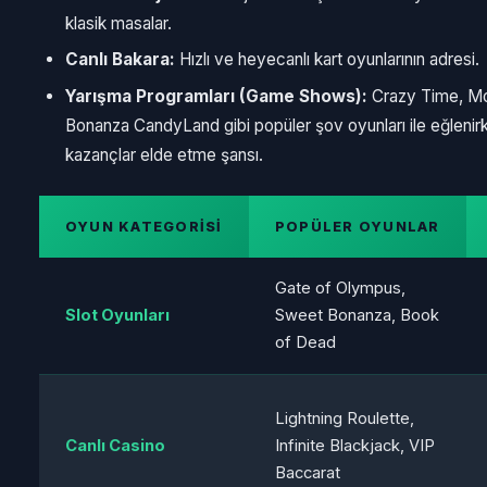
klasik masalar.
Canlı Bakara:
Hızlı ve heyecanlı kart oyunlarının adresi.
Yarışma Programları (Game Shows):
Crazy Time, Mo
Bonanza CandyLand gibi popüler şov oyunları ile eğleni
kazançlar elde etme şansı.
OYUN KATEGORISI
POPÜLER OYUNLAR
Gate of Olympus,
Slot Oyunları
Sweet Bonanza, Book
of Dead
Lightning Roulette,
Canlı Casino
Infinite Blackjack, VIP
Baccarat