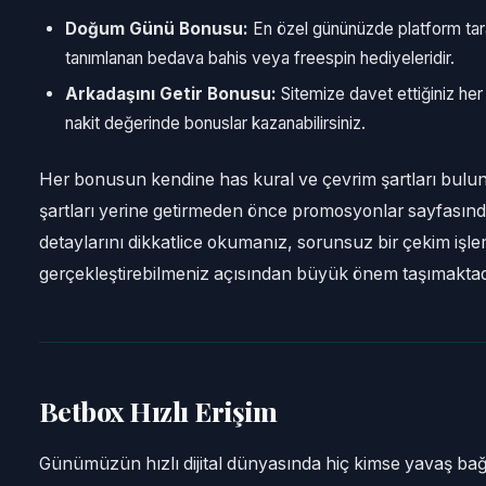
Doğum Günü Bonusu:
En özel gününüzde platform tar
tanımlanan bedava bahis veya freespin hediyeleridir.
Arkadaşını Getir Bonusu:
Sitemize davet ettiğiniz her 
nakit değerinde bonuslar kazanabilirsiniz.
Her bonusun kendine has kural ve çevrim şartları bulu
şartları yerine getirmeden önce promosyonlar sayfasında
detaylarını dikkatlice okumanız, sorunsuz bir çekim işle
gerçekleştirebilmeniz açısından büyük önem taşımaktad
Betbox Hızlı Erişim
Günümüzün hızlı dijital dünyasında hiç kimse yavaş bağ