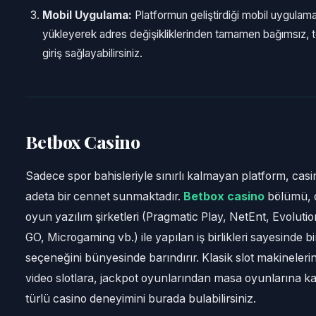
Mobil Uygulama:
Platformun geliştirdiği mobil uygulamal
yükleyerek adres değişikliklerinden tamamen bağımsız, tek
giriş sağlayabilirsiniz.
Betbox Casino
Sadece spor bahisleriyle sınırlı kalmayan platform, casin
adeta bir cennet sunmaktadır.
Betbox casino
bölümü, 
oyun yazılım şirketleri (Pragmatic Play, NetEnt, Evoluti
GO, Microgaming vb.) ile yapılan iş birlikleri sayesinde b
seçeneğini bünyesinde barındırır. Klasik slot makineler
video slotlara, jackpot oyunlarından masa oyunlarına ka
türlü casino deneyimini burada bulabilirsiniz.