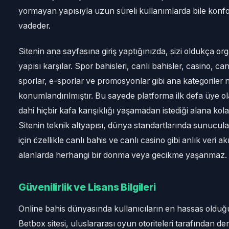
yormayan yapısıyla uzun süreli kullanımlarda bile konfo
vadeder.
Sitenin ana sayfasına giriş yaptığınızda, sizi oldukça o
yapısı karşılar. Spor bahisleri, canlı bahisler, casino, can
sporlar, e-sporlar ve promosyonlar gibi ana kategoriler n
konumlandırılmıştır. Bu sayede platforma ilk defa üye ola
dahi hiçbir kafa karışıklığı yaşamadan istediği alana kola
Sitenin teknik altyapısı, dünya standartlarında sunucula
için özellikle canlı bahis ve canlı casino gibi anlık veri ak
alanlarda herhangi bir donma veya gecikme yaşanmaz.
Güvenilirlik ve Lisans Bilgileri
Online bahis dünyasında kullanıcıların en hassas olduğu
Betbox sitesi, uluslararası oyun otoriteleri tarafından d