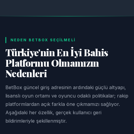
NEDEN BETBOX SEÇILMELI
Türkiye'nin En İyi Bahis
Platformu Olmamızın
Nedenleri
BetBox güncel giriş adresinin ardındaki güçlü altyapı,
lisanslı oyun ortamı ve oyuncu odaklı politikalar; rakip
platformlardan açık farkla öne çıkmamızı sağlıyor.
Aşağıdaki her özellik, gerçek kullanıcı geri
bildirimleriyle şekillenmiştir.