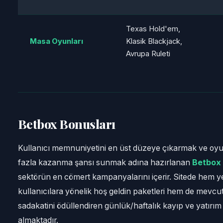
Texas Hold'em,
Masa Oyunları
Klasik Blackjack,
Avrupa Ruleti
Betbox Bonusları
Kullanıcı memnuniyetini en üst düzeye çıkarmak ve oy
fazla kazanma şansı sunmak adına hazırlanan
Betbox 
sektörün en cömert kampanyalarını içerir. Sitede hem y
kullanıcılara yönelik hoş geldin paketleri hem de mevcut
sadakatini ödüllendiren günlük/haftalık kayıp ve yatırım
almaktadır.