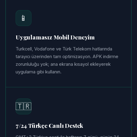
📱
Uygulamasız Mobil Deneyim
Turkcell, Vodafone ve Türk Telekom hatlarında
tarayıcı üzerinden tam optimizasyon. APK indirme
zorunluluğu yok; ana ekrana kısayol ekleyerek
uygulama gibi kullanın.
🇹🇷
7/24 Türkçe Canlı Destek