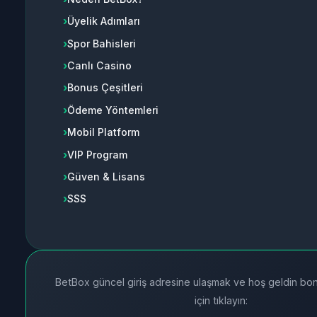
Üyelik Adımları
Spor Bahisleri
Canlı Casino
Bonus Çeşitleri
Ödeme Yöntemleri
Mobil Platform
VIP Program
Güven & Lisans
SSS
BetBox güncel giriş adresine ulaşmak ve hoş geldin b
için tıklayın: