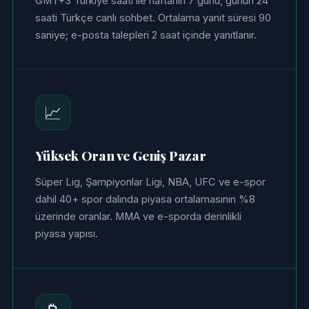
GMT+3 Türkiye saati ile haftanın 7 günü, günün 24
saati Türkçe canlı sohbet. Ortalama yanıt süresi 90
saniye; e-posta talepleri 2 saat içinde yanıtlanır.
📈
Yüksek Oran ve Geniş Pazar
Süper Lig, Şampiyonlar Ligi, NBA, UFC ve e-spor
dahil 40+ spor dalında piyasa ortalamasının %8
üzerinde oranlar. MMA ve e-sporda derinlikli
piyasa yapısı.