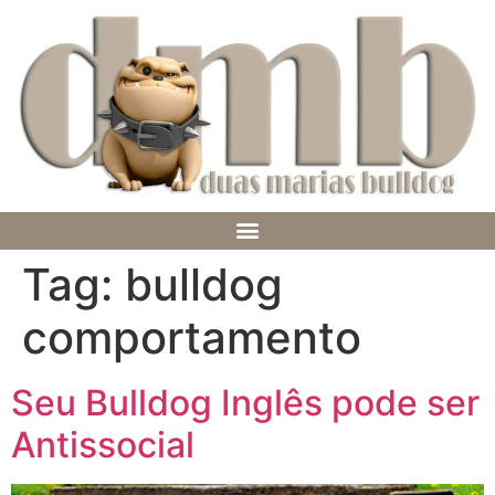
Tag:
bulldog
comportamento
Seu Bulldog Inglês pode ser
Antissocial