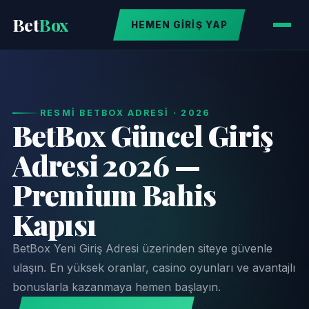
Bet
Box
HEMEN GIRIŞ YAP
RESMI BETBOX ADRESI · 2026
BetBox Güncel Giriş
Adresi 2026 —
Premium Bahis
Kapısı
BetBox Yeni Giriş Adresi üzerinden siteye güvenle
ulaşın. En yüksek oranlar, casino oyunları ve avantajlı
bonuslarla kazanmaya hemen başlayın.