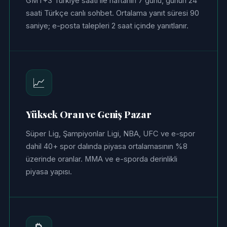
GMT+3 Türkiye saati ile haftanın 7 günü, günün 24
saati Türkçe canlı sohbet. Ortalama yanıt süresi 90
saniye; e-posta talepleri 2 saat içinde yanıtlanır.
📈
Yüksek Oran ve Geniş Pazar
Süper Lig, Şampiyonlar Ligi, NBA, UFC ve e-spor
dahil 40+ spor dalında piyasa ortalamasının %8
üzerinde oranlar. MMA ve e-sporda derinlikli
piyasa yapısı.