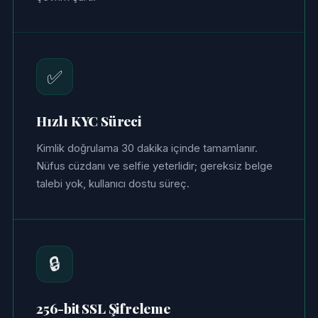
✅
Hızlı KYC Süreci
Kimlik doğrulama 30 dakika içinde tamamlanır.
Nüfus cüzdanı ve selfie yeterlidir; gereksiz belge
talebi yok, kullanıcı dostu süreç.
🔒
256-bit SSL Şifreleme