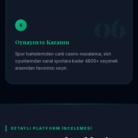
6
Oynayın ve Kazanın
Spor bahislerinden canlı casino masalarına, slot
oyunlarından sanal sporlara kadar 4800+ seçenek
arasından favorinizi seçin.
DETAYLI PLATFORM İNCELEMESI