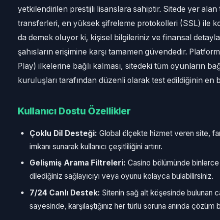
yetkilendirilen prestijli lisanslara sahiptir. Sitede yer alan
transferleri, en yüksek şifreleme protokolleri (SSL) ile 
da demek oluyor ki, kişisel bilgileriniz ve finansal detay
şahısların erişimine karşı tamamen güvendedir. Platform
Play) ilkelerine bağlı kalması, sitedeki tüm oyunların b
kuruluşları tarafından düzenli olarak test edildiğinin en 
Kullanıcı Dostu Özellikler
Çoklu Dil Desteği:
Global ölçekte hizmet veren site, fark
imkanı sunarak kullanıcı çeşitliliğini artırır.
Gelişmiş Arama Filtreleri:
Casino bölümünde binlerce
dilediğiniz sağlayıcıyı veya oyunu kolayca bulabilirsiniz.
7/24 Canlı Destek:
Sitenin sağ alt köşesinde bulunan ca
sayesinde, karşılaştığınız her türlü soruna anında çözüm bu