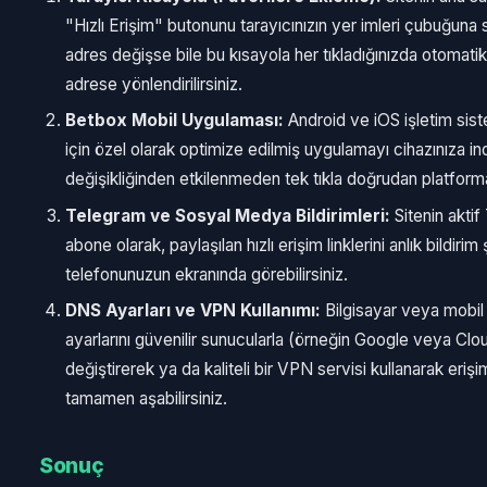
"Hızlı Erişim" butonunu tarayıcınızın yer imleri çubuğuna 
adres değişse bile bu kısayola her tıkladığınızda otomati
adrese yönlendirilirsiniz.
Betbox Mobil Uygulaması:
Android ve iOS işletim sistem
için özel olarak optimize edilmiş uygulamayı cihazınıza ind
değişikliğinden etkilenmeden tek tıkla doğrudan platforma 
Telegram ve Sosyal Medya Bildirimleri:
Sitenin aktif
abone olarak, paylaşılan hızlı erişim linklerini anlık bildirim
telefonunuzun ekranında görebilirsiniz.
DNS Ayarları ve VPN Kullanımı:
Bilgisayar veya mobil
ayarlarını güvenilir sunucularla (örneğin Google veya Cl
değiştirerek ya da kaliteli bir VPN servisi kullanarak erişi
tamamen aşabilirsiniz.
Sonuç