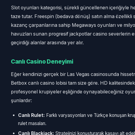
Slot oyunları kategorisi, sürekli güncellenen içeriğiyle
taze tutar. Freespin (bedava dönüş) satın alma özellikli 
kazanç çarpanlarına sahip Megaways oyunları ve milyonl
havuzları sunan progresif jackpotlar casino severlerin e
geçirdiği alanlar arasında yer alır.
Canlı Casino Deneyimi
Eğer kendinizi gerçek bir Las Vegas casinosunda hissetm
Betbox canlı casino lobisi tam size göre. HD kalitesindek
profesyonel krupiyeler eşliğinde oynayabileceğiniz oyun
şunlardır:
Canlı Rulet:
Farklı varyasyonları ve Türkçe konuşan kru
rulet masaları.
Canlı Blackjack:
Stratejinizi konuşturarak kasayı alt ede