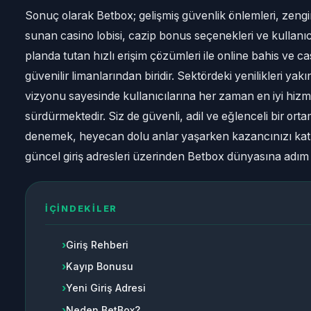
Sonuç olarak Betbox; gelişmiş güvenlik önlemleri, zengin 
sunan casino lobisi, cazip bonus seçenekleri ve kullanı
planda tutan hızlı erişim çözümleri ile online bahis ve 
güvenilir limanlarından biridir. Sektördeki yenilikleri ya
vizyonu sayesinde kullanıcılarına her zaman en iyi hizm
sürdürmektedir. Siz de güvenli, adil ve eğlenceli bir ort
denemek, heyecan dolu anlar yaşarken kazancınızı katl
güncel giriş adresleri üzerinden Betbox dünyasına adım a
İÇINDEKILER
Giriş Rehberi
Kayıp Bonusu
Yeni Giriş Adresi
Neden BetBox?