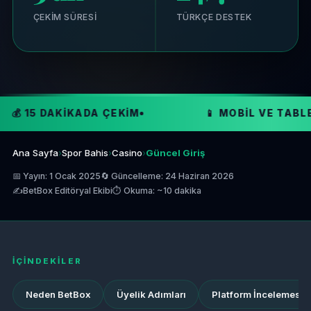
ÇEKIM SÜRESI
TÜRKÇE DESTEK
 ÇEKIM
📱 MOBIL VE TABLET UYUMLU
Ana Sayfa
›
Spor Bahis
›
Casino
›
Güncel Giriş
📅 Yayın: 1 Ocak 2025
🔄 Güncelleme: 24 Haziran 2026
✍️
BetBox Editöryal Ekibi
⏱️ Okuma: ~10 dakika
İÇINDEKILER
Neden BetBox
Üyelik Adımları
Platform İncelemesi