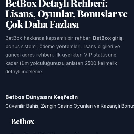
BetBox Detaylı Rehberi:
Lisans, Oyunlar, Bonuslar ve
Çok Daha Fazlası
BetBox hakkında kapsamlı bir rehber:
BetBox giriş
,
bonus sistemi, ödeme yöntemleri, lisans bilgileri ve
güncel adres rehberi. İlk üyelikten VIP statüsüne
kadar tüm yolculuğunuzu anlatan 2500 kelimelik
detaylı inceleme.
Betbox Dünyasını Keşfedin
Güvenilir Bahis, Zengin Casino Oyunları ve Kazançlı Bonu
Betbox