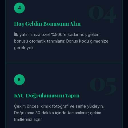
4
Hoş Geldin Bonusunu Alın
İlk yatırımınıza özel %500'e kadar hoş geldin
bonusu otomatik tanımlanır. Bonus kodu girmenize
gerek yok.
5
KYC Doğrulamasını Yapın
Çekim öncesi kimlik fotoğrafı ve selfie yükleyin.
Doğrulama 30 dakika içinde tamamlanır; çekim
limitleriniz açılır.