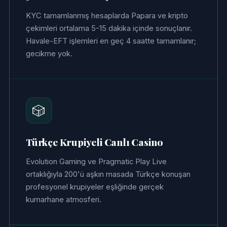
KYC tamamlanmış hesaplarda Papara ve kripto
çekimleri ortalama 5-15 dakika içinde sonuçlanır.
Havale-EFT işlemleri en geç 4 saatte tamamlanır;
gecikme yok.
🎲
Türkçe Krupiyeli Canlı Casino
Evolution Gaming ve Pragmatic Play Live
ortaklığıyla 200'ü aşkın masada Türkçe konuşan
profesyonel krupiyeler eşliğinde gerçek
kumarhane atmosferi.