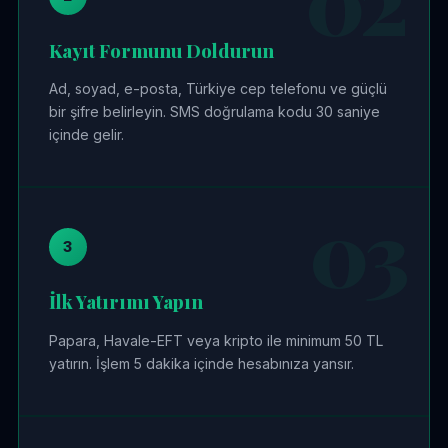
Kayıt Formunu Doldurun
Ad, soyad, e-posta, Türkiye cep telefonu ve güçlü
bir şifre belirleyin. SMS doğrulama kodu 30 saniye
içinde gelir.
3
İlk Yatırımı Yapın
Papara, Havale-EFT veya kripto ile minimum 50 TL
yatırın. İşlem 5 dakika içinde hesabınıza yansır.