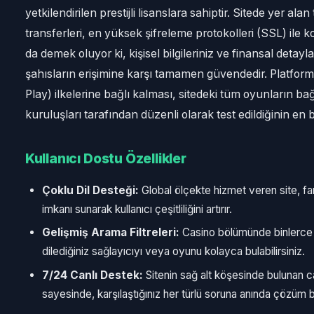
yetkilendirilen prestijli lisanslara sahiptir. Sitede yer alan
transferleri, en yüksek şifreleme protokolleri (SSL) ile 
da demek oluyor ki, kişisel bilgileriniz ve finansal detay
şahısların erişimine karşı tamamen güvendedir. Platform
Play) ilkelerine bağlı kalması, sitedeki tüm oyunların b
kuruluşları tarafından düzenli olarak test edildiğinin en 
Kullanıcı Dostu Özellikler
Çoklu Dil Desteği:
Global ölçekte hizmet veren site, fark
imkanı sunarak kullanıcı çeşitliliğini artırır.
Gelişmiş Arama Filtreleri:
Casino bölümünde binlerce
dilediğiniz sağlayıcıyı veya oyunu kolayca bulabilirsiniz.
7/24 Canlı Destek:
Sitenin sağ alt köşesinde bulunan ca
sayesinde, karşılaştığınız her türlü soruna anında çözüm bu