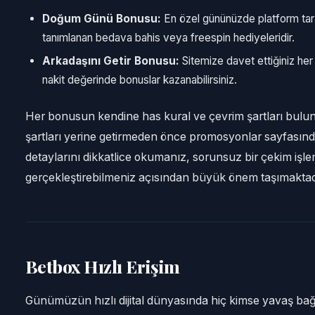
Doğum Günü Bonusu:
En özel gününüzde platform tar
tanımlanan bedava bahis veya freespin hediyeleridir.
Arkadaşını Getir Bonusu:
Sitemize davet ettiğiniz her 
nakit değerinde bonuslar kazanabilirsiniz.
Her bonusun kendine has kural ve çevrim şartları bulu
şartları yerine getirmeden önce promosyonlar sayfasında
detaylarını dikkatlice okumanız, sorunsuz bir çekim işle
gerçekleştirebilmeniz açısından büyük önem taşımaktad
Betbox Hızlı Erişim
Günümüzün hızlı dijital dünyasında hiç kimse yavaş bağ