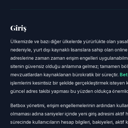
Giriş
Ülkemizde ve bazı diğer ülkelerde yürürlükte olan yasa
nedeniyle, yurt dışı kaynaklı lisanslara sahip olan online 
adreslerine zaman zaman erişim engelleri uygulanabilm
sitenin güvensiz olduğu anlamına gelmez; tamamen böl
mevzuatlardan kaynaklanan bürokratik bir süreçtir.
Bet
işlemlerini kesintisiz bir şekilde gerçekleştirmek isteyen k
güncel adres takibi yapması bu yüzden oldukça önemlidi
Betbox yönetimi, erişim engellemelerinin ardından kulla
olmaması adına saniyeler içinde yeni giriş adresini aktif h
sürecinde kullanıcıların hesap bilgileri, bakiyeleri, aktif