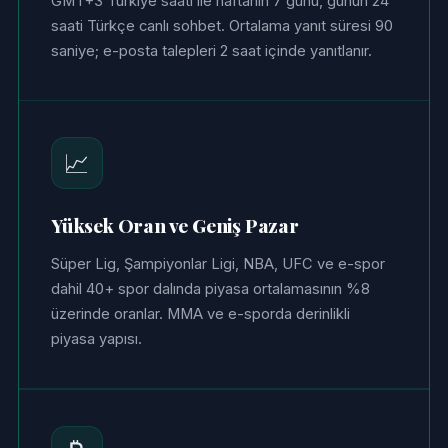
GMT+3 Türkiye saati ile haftanın 7 günü, günün 24
saati Türkçe canlı sohbet. Ortalama yanıt süresi 90
saniye; e-posta talepleri 2 saat içinde yanıtlanır.
📈
Yüksek Oran ve Geniş Pazar
Süper Lig, Şampiyonlar Ligi, NBA, UFC ve e-spor
dahil 40+ spor dalında piyasa ortalamasının %8
üzerinde oranlar. MMA ve e-sporda derinlikli
piyasa yapısı.