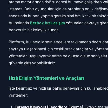
arama motorlarında doğru adresi bulmaya çalışırken va
istemez. Bahis oyuncuları için de oranların anlık değiş
esnasında kupon yapma gereksinimi hızı kritik bir faktör h
bu noktada
Betbox hızlı erişim
çözümleri devreye girere
benzersiz bir kolaylık sunar.
Platform, kullanıcılarının engellere takılmadan doğrud
sayfaya ulaşabilmesi için çeşitli pratik araçlar ve yöntemle
yöntemleri uygulayarak adres ne olursa olsun saniyeler
güvenle giriş yapabilirsiniz.
Hızlı Erişim Yöntemleri ve Araçları
İşte kesintisiz ve hızlı bir bahis deneyimi için kullanabilec
yöntemler:
Tarayıcı Kısayolu (Favorilere Ekleme):
Sitenin ana sa