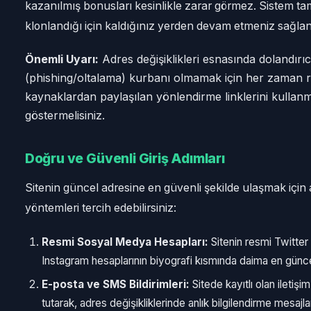
kazanılmış bonusları kesinlikle zarar görmez. Sistem 
klonlandığı için kaldığınız yerden devam etmeniz sağlan
Önemli Uyarı:
Adres değişiklikleri esnasında dolandırıcı
(phishing/oltalama) kurbanı olmamak için her zaman 
kaynaklardan paylaşılan yönlendirme linklerini kulla
göstermelisiniz.
Doğru ve Güvenli Giriş Adımları
Sitenin güncel adresine en güvenli şekilde ulaşmak için
yöntemleri tercih edebilirsiniz:
Resmi Sosyal Medya Hesapları:
Sitenin resmi Twitter
Instagram hesaplarının biyografi kısmında daima en güncel gi
E-posta ve SMS Bildirimleri:
Sitede kayıtlı olan iletişim
tutarak, adres değişikliklerinde anlık bilgilendirme mesajları