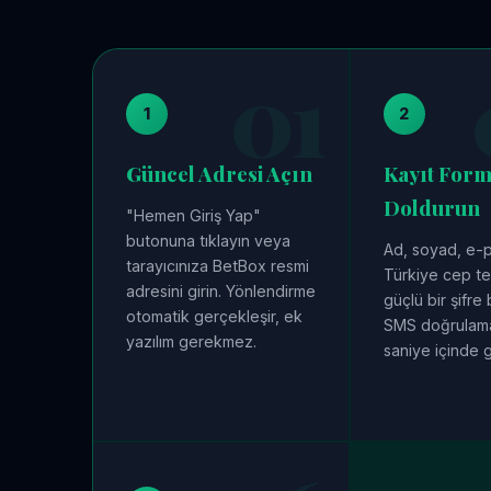
1
2
Güncel Adresi Açın
Kayıt For
Doldurun
"Hemen Giriş Yap"
butonuna tıklayın veya
Ad, soyad, e-p
tarayıcınıza BetBox resmi
Türkiye cep te
adresini girin. Yönlendirme
güçlü bir şifre 
otomatik gerçekleşir, ek
SMS doğrulam
yazılım gerekmez.
saniye içinde ge