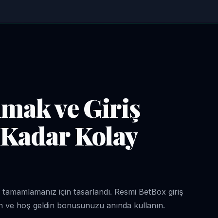
mak ve Giriş
Kadar Kolay
 tamamlamanız için tasarlandı. Resmi BetBox giriş
pın ve hoş geldin bonusunuzu anında kullanın.