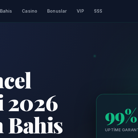
 Bahis
Casino
Bonuslar
VIP
SSS
cel
i 2026
99%
 Bahis
UPTIME GARANT