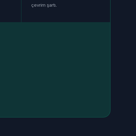
çevrim şartı.