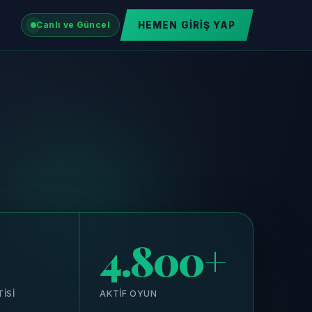
HEMEN GIRIŞ YAP
Canlı ve Güncel
4.800+
ISI
AKTIF OYUN