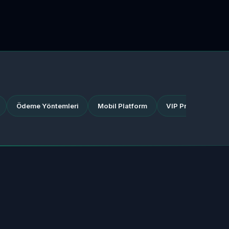
Ödeme Yöntemleri
Mobil Platform
VIP Program