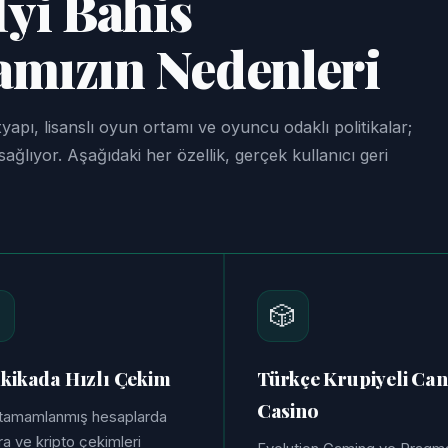
İyi Bahis
mızın Nedenleri
yapı, lisanslı oyun ortamı ve oyuncu odaklı politikalar;
ağlıyor. Aşağıdaki her özellik, gerçek kullanıcı geri
🎲
akikada Hızlı Çekim
Türkçe Krupiyeli Can
Casino
tamamlanmış hesaplarda
a ve kripto çekimleri