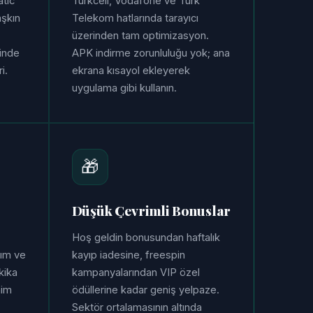
tic
Turkcell, Vodafone ve Türk
aşkın
Telekom hatlarında tarayıcı
üzerinden tam optimizasyon.
ğinde
APK indirme zorunluluğu yok; ana
i.
ekrana kısayol ekleyerek
uygulama gibi kullanın.
🎁
Düşük Çevrimli Bonuslar
Hoş geldin bonusundan haftalık
rım ve
kayıp iadesine, freespin
kika
kampanyalarından VIP özel
nim
ödüllerine kadar geniş yelpaze.
Sektör ortalamasının altında