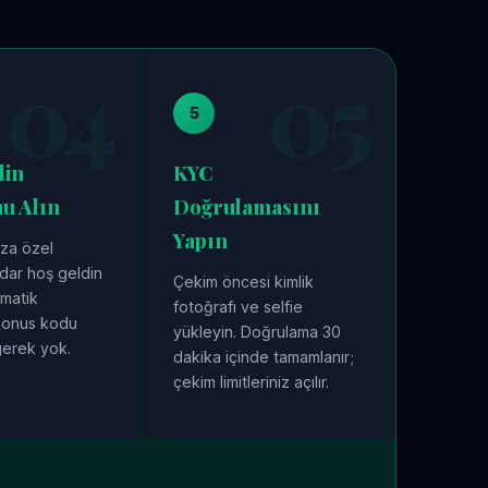
5
din
KYC
u Alın
Doğrulamasını
Yapın
nıza özel
ar hoş geldin
Çekim öncesi kimlik
matik
fotoğrafı ve selfie
 Bonus kodu
yükleyin. Doğrulama 30
gerek yok.
dakika içinde tamamlanır;
çekim limitleriniz açılır.