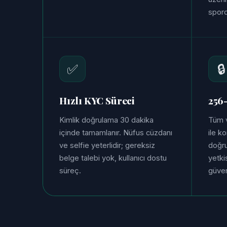
spord
✅
🔒
Hızlı KYC Süreci
256-
Kimlik doğrulama 30 dakika
Tüm v
içinde tamamlanır. Nüfus cüzdanı
ile ko
ve selfie yeterlidir; gereksiz
doğru
belge talebi yok, kullanıcı dostu
yetki
süreç.
güven